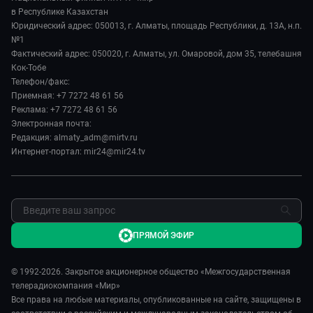
История
Наука и технологии
в Республике Казахстан
Евразия. Культурно
Руководство
Юридический адрес: 050013, г. Алматы, площадь Республики, д. 13А, н.п.
Здоровье и медицина
Евразия. Регионы
№1
Лица мира
Спорт
Фактический адрес: 050020, г. Алматы, ул. Омаровой, дом 35, телебашня
Наши иностранцы
Новости
Кок-Тобе
Авто
Пять причин поехать в...
Пресса о нас
Телефон/факс:
Культура
Сделано в Содружестве
Приемная: +7 7272 48 61 56
Карьера
Реклама: +7 7272 48 61 56
Реклама
Электронная почта:
Редакция: almaty_adm@mirtv.ru
Обратная связь
Интернет-портал: mir24@mir24.tv
ПРЯМОЙ ЭФИР
© 1992-2026. Закрытое акционерное общество «Межгосударственная
телерадиокомпания «Мир»
Все права на любые материалы, опубликованные на сайте, защищены в