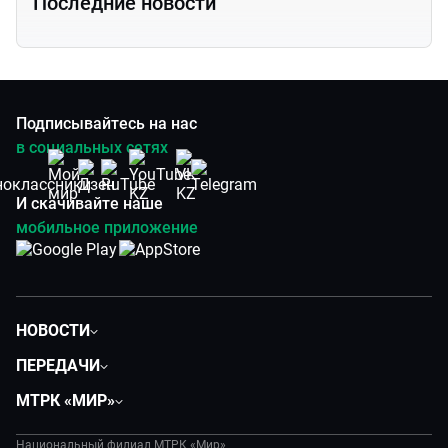
Последние новости
Подписывайтесь на нас
в социальных сетях
И скачивайте наше
мобильное приложение
НОВОСТИ
Политика
ПЕРЕДАЧИ
Общество
Вместе
МТРК «МИР»
Экономика
Легенды Центральной Азии
О нас
Происшествия
Вместе выгодно
Национальный филиал МТРК «Мир»