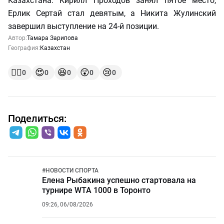
Казахстана. Кирилл Проходов занял пятое место,
Ерлик Сертай стал девятым, а Никита Жулинский
завершил выступление на 24-й позиции.
Автор:
Тамара Зарипова
География:
Казахстан
👍🏻
😍
😆
😲
😢
0
0
0
0
0
Поделиться:
#
НОВОСТИ СПОРТА
Елена Рыбакина успешно стартовала на
турнире WTA 1000 в Торонто
09:26, 06/08/2026