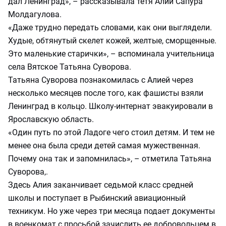
дал Ленинград», – рассказывала тетя Алии Сапура
Молдагулова.
«Даже трудно передать словами, как они выглядели.
Худые, обтянутый скелет кожей, желтые, сморщенные.
Это маленькие старички», – вспоминала учительница
села Вятское Татьяна Суворова.
Татьяна Суворова познакомилась с Алией через
несколько месяцев после того, как фашисты взяли
Ленинград в кольцо. Школу-интернат эвакуировали в
Ярославскую область.
«Один путь по этой Ладоге чего стоил детям. И тем не
менее она была среди детей самая мужественная.
Почему она так и запомнилась», – отметила Татьяна
Суворова,.
Здесь Алия заканчивает седьмой класс средней
школы и поступает в Рыбинский авиационный
техникум. Но уже через три месяца подает документы
в военкомат с просьбой зачислить ее добровольцем в