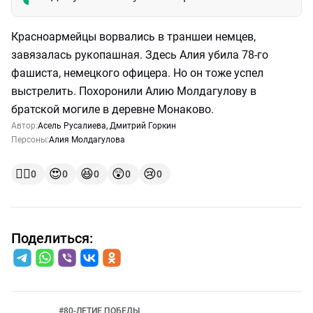
Красноармейцы ворвались в траншеи немцев,
завязалась рукопашная. Здесь Алия убила 78-го
фашиста, немецкого офицера. Но он тоже успел
выстрелить. Похоронили Алию Молдагулову в
братской могиле в деревне Монаково.
Автор:
Асель Русалиева
,
Дмитрий Горкин
Персоны:
Алия Молдагулова
👍🏻
😍
😆
😲
😢
0
0
0
0
0
Поделиться:
#
80-ЛЕТИЕ ПОБЕДЫ