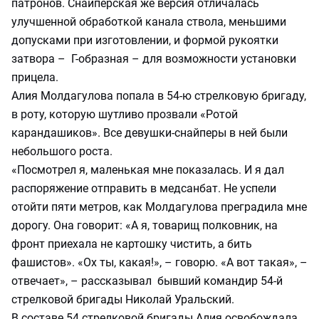
патронов. Снайперская же версия отличалась
улучшенной обработкой канала ствола, меньшими
допусками при изготовлении, и формой рукоятки
затвора – Г-образная – для возможности установки
прицела.
Алия Молдагулова попала в 54-ю стрелковую бригаду,
в роту, которую шутливо прозвали «Ротой
карандашиков». Все девушки-снайперы в ней были
небольшого роста.
«Посмотрел я, маленькая мне показалась. И я дал
распоряжение отправить в медсанбат. Не успели
отойти пяти метров, как Молдагулова преградила мне
дорогу. Она говорит: «А я, товарищ полковник, на
фронт приехала не картошку чистить, а бить
фашистов». «Ох ты, какая!», – говорю. «А вот такая», –
отвечает», – рассказывал бывший командир 54-й
стрелковой бригады Николай Уральский.
В составе 54 стрелковой бригады Алия освобождала