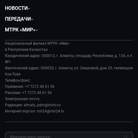
НОВОСТИ
Политика
ПЕРЕДАЧИ
Общество
Вместе
МТРК «МИР»
Экономика
Легенды Центральной Азии
О нас
Происшествия
Вместе выгодно
Национальный филиал МТРК «Мир»
История
Наука и технологии
в Республике Казахстан
Евразия. Культурно
Руководство
Юридический адрес: 050013, г. Алматы, площадь Республики, д. 13А, н.п.
Здоровье и медицина
Евразия. Регионы
№1
Лица мира
Спорт
Фактический адрес: 050020, г. Алматы, ул. Омаровой, дом 35, телебашня
Наши иностранцы
Новости
Кок-Тобе
Авто
Пять причин поехать в...
Пресса о нас
Телефон/факс:
Культура
Сделано в Содружестве
Приемная: +7 7272 48 61 56
Карьера
Реклама: +7 7272 48 61 56
Реклама
Электронная почта:
Редакция: almaty_adm@mirtv.ru
Обратная связь
Интернет-портал: mir24@mir24.tv