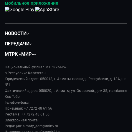
мобильное приложение
НОВОСТИ
Политика
ПЕРЕДАЧИ
Общество
Вместе
МТРК «МИР»
Экономика
Легенды Центральной Азии
О нас
Происшествия
Вместе выгодно
Национальный филиал МТРК «Мир»
История
Наука и технологии
в Республике Казахстан
Евразия. Культурно
Руководство
Юридический адрес: 050013, г. Алматы, площадь Республики, д. 13А, н.п.
Здоровье и медицина
Евразия. Регионы
№1
Лица мира
Спорт
Фактический адрес: 050020, г. Алматы, ул. Омаровой, дом 35, телебашня
Наши иностранцы
Новости
Кок-Тобе
Авто
Пять причин поехать в...
Пресса о нас
Телефон/факс:
Культура
Сделано в Содружестве
Приемная: +7 7272 48 61 56
Карьера
Реклама: +7 7272 48 61 56
Реклама
Электронная почта:
Редакция: almaty_adm@mirtv.ru
Обратная связь