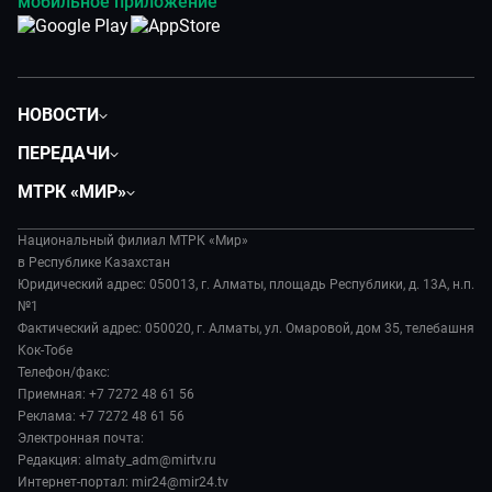
мобильное приложение
НОВОСТИ
Политика
ПЕРЕДАЧИ
Общество
Вместе
МТРК «МИР»
Экономика
Легенды Центральной Азии
О нас
Происшествия
Вместе выгодно
Национальный филиал МТРК «Мир»
История
Наука и технологии
в Республике Казахстан
Евразия. Культурно
Руководство
Юридический адрес: 050013, г. Алматы, площадь Республики, д. 13А, н.п.
Здоровье и медицина
Евразия. Регионы
№1
Лица мира
Спорт
Фактический адрес: 050020, г. Алматы, ул. Омаровой, дом 35, телебашня
Наши иностранцы
Новости
Кок-Тобе
Авто
Пять причин поехать в...
Пресса о нас
Телефон/факс:
Культура
Сделано в Содружестве
Приемная: +7 7272 48 61 56
Карьера
Реклама: +7 7272 48 61 56
Реклама
Электронная почта:
Редакция: almaty_adm@mirtv.ru
Обратная связь
Интернет-портал: mir24@mir24.tv