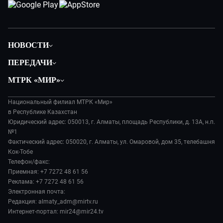
НОВОСТИ
Политика
ПЕРЕДАЧИ
Общество
Вместе
МТРК «МИР»
Экономика
Легенды Центральной Азии
О нас
Происшествия
Вместе выгодно
Национальный филиал МТРК «Мир»
История
Наука и технологии
в Республике Казахстан
Евразия. Культурно
Руководство
Юридический адрес: 050013, г. Алматы, площадь Республики, д. 13А, н.п.
Здоровье и медицина
Евразия. Регионы
№1
Лица мира
Спорт
Фактический адрес: 050020, г. Алматы, ул. Омаровой, дом 35, телебашня
Наши иностранцы
Новости
Кок-Тобе
Авто
Пять причин поехать в...
Пресса о нас
Телефон/факс:
Культура
Сделано в Содружестве
Приемная: +7 7272 48 61 56
Карьера
Реклама: +7 7272 48 61 56
Реклама
Электронная почта:
Редакция: almaty_adm@mirtv.ru
Обратная связь
Интернет-портал: mir24@mir24.tv