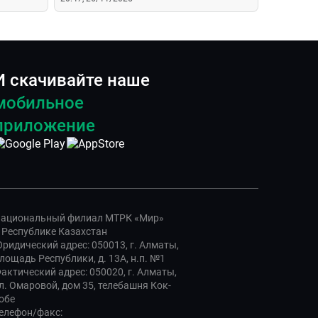
И скачивайте наше
мобильное
приложение
ациональный филиал МТРК «Мир»
 Республике Казахстан
ридический адрес: 050013, г. Алматы,
лощадь Республики, д. 13А, н.п. №1
актический адрес: 050020, г. Алматы,
л. Омаровой, дом 35, телебашня Кок-
обе
елефон/факс: