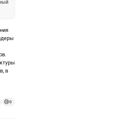
нный
ония
лидеры
ов.
ектуры
в, в
😢
0