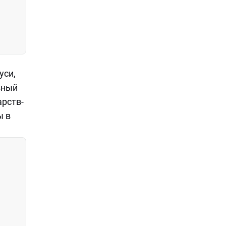
уси,
вный
арств-
ы в