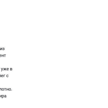
 из
ент
 уже в
ег с
лотно.
ира