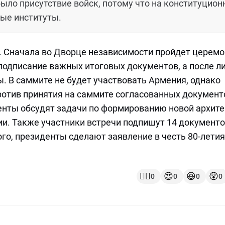
ыло присутствие войск, потому что на конституцио
ые институты.
 Сначала во Дворце независимости пройдет церем
 подписание важных итоговых документов, а после 
. В саммите не будет участвовать Армения, однако
ротив принятия на саммите согласованных документ
денты обсудят задачи по формированию новой архит
ии. Также участники встречи подпишут 14 документо
го, президенты сделают заявление в честь 80-летия
👍🏻
😍
😆
😲
0
0
0
0