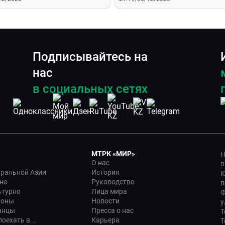
Подписывайтесь на
нас
в социальных сетях
МТРК «МИР»
Н
О нас
в
тральной Азии
История
Ю
но
Руководство
п
ьтурно
Лица мира
Ф
ионы
Новости
у
анцы
Пресса о нас
Т
оехать в...
Карьера
Т