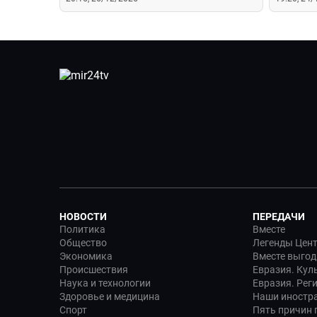
НОВОСТИ
ПЕРЕДАЧИ
Политика
Вместе
Общество
Легенды Цен
Экономика
Вместе выгод
Происшествия
Евразия. Кул
Наука и технологии
Евразия. Рег
Здоровье и медицина
Наши иностр
Спорт
Пять причин п