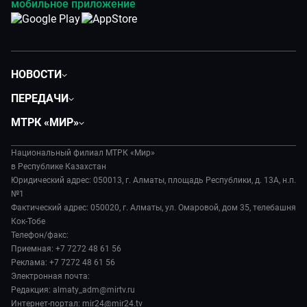
мобильное приложение
НОВОСТИ
Политика
ПЕРЕДАЧИ
Общество
Вместе
МТРК «МИР»
Экономика
Легенды Центральной Азии
О нас
Происшествия
Вместе выгодно
Национальный филиал МТРК «Мир»
История
Наука и технологии
в Республике Казахстан
Евразия. Культурно
Руководство
Юридический адрес: 050013, г. Алматы, площадь Республики, д. 13А, н.п.
Здоровье и медицина
Евразия. Регионы
№1
Лица мира
Спорт
Фактический адрес: 050020, г. Алматы, ул. Омаровой, дом 35, телебашня
Наши иностранцы
Новости
Кок-Тобе
Авто
Пять причин поехать в...
Пресса о нас
Телефон/факс:
Культура
Сделано в Содружестве
Приемная: +7 7272 48 61 56
Карьера
Реклама: +7 7272 48 61 56
Реклама
Электронная почта:
Редакция: almaty_adm@mirtv.ru
Обратная связь
Интернет-портал: mir24@mir24.tv