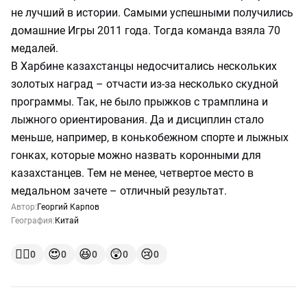
не лучший в истории. Самыми успешными получились
домашние Игры 2011 года. Тогда команда взяла 70
медалей.
В Харбине казахстанцы недосчитались нескольких
золотых наград – отчасти из-за несколько скудной
программы. Так, не было прыжков с трамплина и
лыжного ориентирования. Да и дисциплин стало
меньше, например, в конькобежном спорте и лыжных
гонках, которые можно назвать коронными для
казахстанцев. Тем не менее, четвертое место в
медальном зачете – отличный результат.
Автор:
Георгий Карпов
География:
Китай
👍🏻
😍
😆
😲
😢
0
0
0
0
0