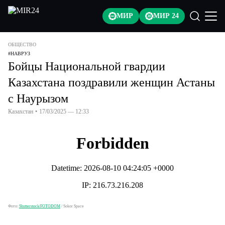
МИР
МИР 24
ОБЩЕСТВО
#
НАВРУЗ
Бойцы Национальной гвардии
Казахстана поздравили женщин Астаны
с Наурызом
Казахстан
•
17/03/2025 — 12:33
Фото:
Shutterstock/FOTODOM
/
Sokor Space