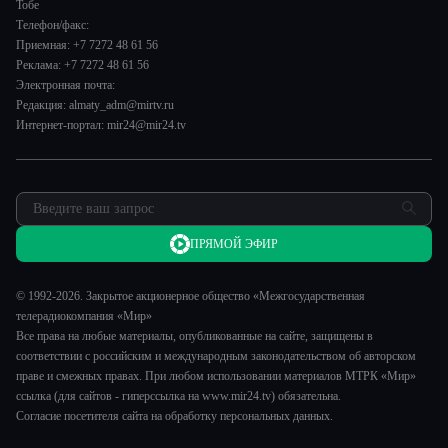
Спорт
Тобе
Наши иностранцы
Новости
Телефон/факс:
Авто
Пять причин поехать в...
Пресса о нас
Приемная: +7 7272 48 61 56
Культура
Сделано в Содружестве
Реклама: +7 7272 48 61 56
Карьера
Электронная почта:
Реклама
Редакция: almaty_adm@mirtv.ru
Интернет-портал: mir24@mir24.tv
Обратная связь
ПРЯМОЙ ЭФИР
© 1992-2026. Закрытое акционерное общество «Межгосударственная
телерадиокомпания «Мир»
Все права на любые материалы, опубликованные на сайте, защищены в
соответствии с российским и международным законодательством об авторском
праве и смежных правах. При любом использовании материалов МТРК «Мир»
ссылка (для сайтов - гиперссылка на www.mir24.tv) обязательна.
Согласие посетителя сайта на обработку персональных данных.