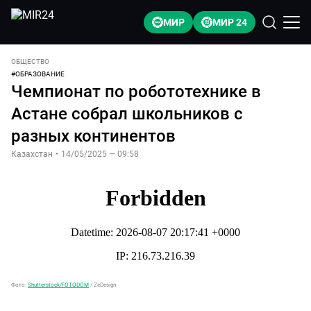
МИР
МИР 24
ОБЩЕСТВО
#
ОБРАЗОВАНИЕ
Чемпионат по робототехнике в
Астане собрал школьников с
разных континентов
Казахстан
•
14/05/2025 — 09:58
Фото:
Shutterstock/FOTODOM
/
ZeDesign