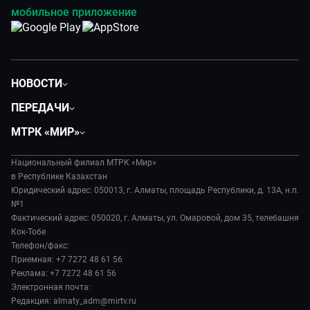
мобильное приложение
НОВОСТИ
Политика
ПЕРЕДАЧИ
Общество
Вместе
МТРК «МИР»
Экономика
Легенды Центральной Азии
О нас
Происшествия
Вместе выгодно
Национальный филиал МТРК «Мир»
История
Наука и технологии
в Республике Казахстан
Евразия. Культурно
Руководство
Юридический адрес: 050013, г. Алматы, площадь Республики, д. 13А, н.п.
Здоровье и медицина
Евразия. Регионы
№1
Лица мира
Спорт
Фактический адрес: 050020, г. Алматы, ул. Омаровой, дом 35, телебашня
Наши иностранцы
Новости
Кок-Тобе
Авто
Пять причин поехать в...
Пресса о нас
Телефон/факс:
Культура
Сделано в Содружестве
Приемная: +7 7272 48 61 56
Карьера
Реклама: +7 7272 48 61 56
Реклама
Электронная почта:
Редакция: almaty_adm@mirtv.ru
Обратная связь