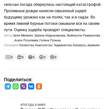
сельчан погода обернулась настоящей катастрофой.
Проливные дожди нанесли серьезный ущерб
будущему урожаю как на полях, так и в садах. Во
время ливней бурные потоки смывали все на своем
пути. Оценку ущерба проводят специалисты.
Автор:
Арпи Меликян
,
Зарина Абдуназарова
,
Жайнагуль Раимкулова
,
Асель Русалиева
,
Галина Пузына
География:
Казахстан
,
Кыргызстан
,
Таджикистан
,
Беларусь
,
Армения
👍🏻
😍
😆
😲
😢
0
0
0
0
0
Поделиться:
#
ПОГОДА В МИРЕ