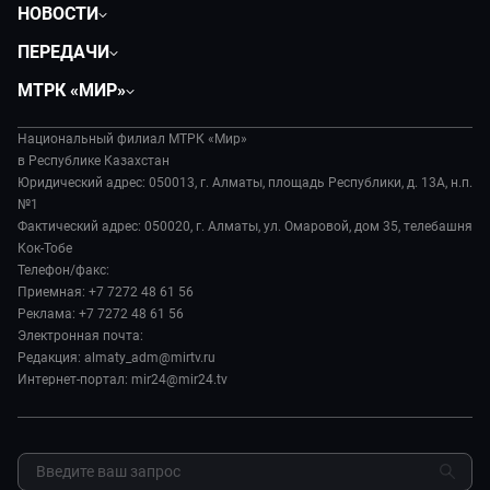
НОВОСТИ
Политика
ПЕРЕДАЧИ
Общество
Вместе
МТРК «МИР»
Экономика
Легенды Центральной Азии
О нас
Происшествия
Вместе выгодно
Национальный филиал МТРК «Мир»
История
Наука и технологии
в Республике Казахстан
Евразия. Культурно
Руководство
Юридический адрес: 050013, г. Алматы, площадь Республики, д. 13А, н.п.
Здоровье и медицина
Евразия. Регионы
№1
Лица мира
Спорт
Фактический адрес: 050020, г. Алматы, ул. Омаровой, дом 35, телебашня
Наши иностранцы
Новости
Кок-Тобе
Авто
Пять причин поехать в...
Пресса о нас
Телефон/факс:
Культура
Сделано в Содружестве
Приемная: +7 7272 48 61 56
Карьера
Реклама: +7 7272 48 61 56
Реклама
Электронная почта:
Редакция: almaty_adm@mirtv.ru
Обратная связь
Интернет-портал: mir24@mir24.tv