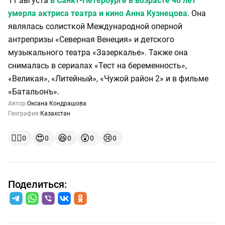
11 августа
в Санкт-Петербурге в возрасте 48 лет
умерла актриса театра и кино Анна Кузнецова
. Она
являлась солисткой Международной оперной
антрепризы «Северная Венеция» и детского
музыкального театра «Зазеркалье». Также она
снималась в сериалах «Тест на беременность»,
«Великая», «Литейный», «Чужой район 2» и в фильме
«Батальонъ».
Автор:
Оксана Кондрашова
География:
Казахстан
👍🏻
😍
😆
😲
😢
0
0
0
0
0
Поделиться: