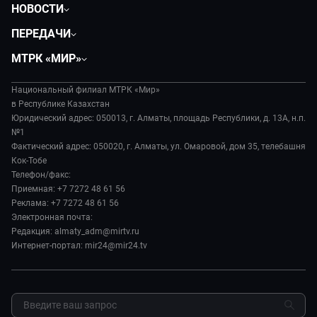
НОВОСТИ
Политика
ПЕРЕДАЧИ
Общество
Вместе
МТРК «МИР»
Экономика
Легенды Центральной Азии
О нас
Происшествия
Вместе выгодно
Национальный филиал МТРК «Мир»
История
Наука и технологии
в Республике Казахстан
Евразия. Культурно
Руководство
Юридический адрес: 050013, г. Алматы, площадь Республики, д. 13А, н.п.
Здоровье и медицина
Евразия. Регионы
№1
Лица мира
Спорт
Фактический адрес: 050020, г. Алматы, ул. Омаровой, дом 35, телебашня
Наши иностранцы
Новости
Кок-Тобе
Авто
Пять причин поехать в...
Пресса о нас
Телефон/факс:
Культура
Сделано в Содружестве
Приемная: +7 7272 48 61 56
Карьера
Реклама: +7 7272 48 61 56
Реклама
Электронная почта:
Редакция: almaty_adm@mirtv.ru
Обратная связь
Интернет-портал: mir24@mir24.tv