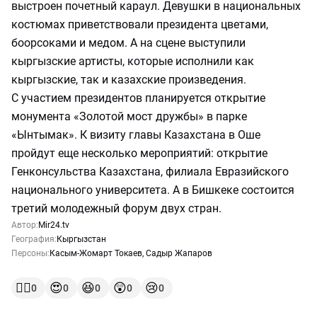
выстроен почетный караул. Девушки в национальных
костюмах приветствовали президента цветами,
боорсоками и медом. А на сцене выступили
кыргызские артисты, которые исполнили как
кыргызские, так и казахские произведения.
С участием президентов планируется открытие
монумента «Золотой мост дружбы» в парке
«Ынтымак». К визиту главы Казахстана в Оше
пройдут еще несколько мероприятий: открытие
Генконсульства Казахстана, филиала Евразийского
национального университета. А в Бишкеке состоится
третий молодежный форум двух стран.
Автор:
Mir24.tv
География:
Кыргызстан
Персоны:
Касым-Жомарт Токаев
,
Садыр Жапаров
👍🏻
😍
😆
😲
😢
0
0
0
0
0