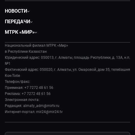
НОВОСТИ
Политика
ПЕРЕДАЧИ
Общество
Вместе
МТРК «МИР»
Экономика
Легенды Центральной Азии
О нас
Происшествия
Вместе выгодно
Национальный филиал МТРК «Мир»
История
Наука и технологии
в Республике Казахстан
Евразия. Культурно
Руководство
Юридический адрес: 050013, г. Алматы, площадь Республики, д. 13А, н.п.
Здоровье и медицина
Евразия. Регионы
№1
Лица мира
Спорт
Фактический адрес: 050020, г. Алматы, ул. Омаровой, дом 35, телебашня
Наши иностранцы
Новости
Кок-Тобе
Авто
Пять причин поехать в...
Пресса о нас
Телефон/факс:
Культура
Сделано в Содружестве
Приемная: +7 7272 48 61 56
Карьера
Реклама: +7 7272 48 61 56
Реклама
Электронная почта:
Редакция: almaty_adm@mirtv.ru
Обратная связь
Интернет-портал: mir24@mir24.tv