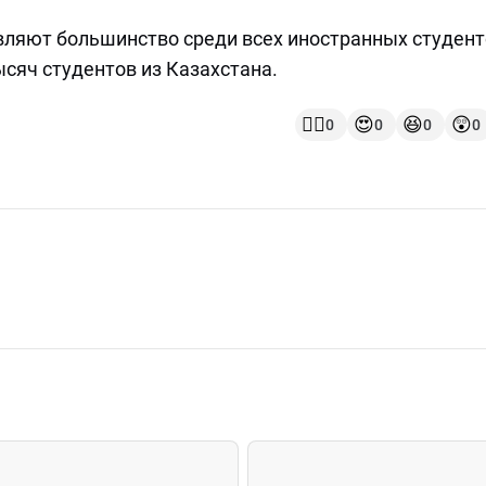
вляют большинство среди всех иностранных студент
тысяч студентов из Казахстана.
👍🏻
😍
😆
😲
0
0
0
0