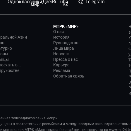
МТРК «МИР»
Н
О нас
в
тральной Азии
История
Ю
но
Руководство
п
ьтурно
Лица мира
Ф
ионы
Новости
у
анцы
Пресса о нас
Т
оехать в...
Карьера
Т
дружестве
Реклама
П
Обратная связь
Р
Э
Р
И
венная телерадиокомпания «Мир»
ащищены в соответствии с российским и международным законодательством 
 материалов МТРК «Мир» ссылка (для сайтов - гиперссылка на www.mir24.tv