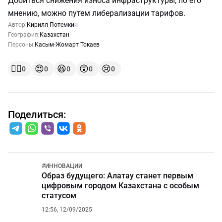
Добиться снижения износа инфраструктуры, по его
мнению, можно путем либерализации тарифов.
Автор:
Кирилл Потемкин
География:
Казахстан
Персоны:
Касым-Жомарт Токаев
👍🏻
😍
😆
😲
😢
0
0
0
0
0
Поделиться:
#
ИННОВАЦИИ
Образ будущего: Алатау станет первым
цифровым городом Казахстана с особым
статусом
12:56, 12/09/2025