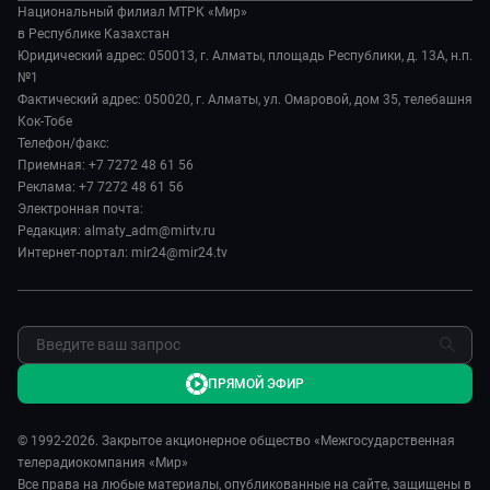
Происшествия
Вместе выгодно
Национальный филиал МТРК «Мир»
История
Наука и технологии
в Республике Казахстан
Евразия. Культурно
Руководство
Юридический адрес: 050013, г. Алматы, площадь Республики, д. 13А, н.п.
Здоровье и медицина
Евразия. Регионы
№1
Лица мира
Спорт
Фактический адрес: 050020, г. Алматы, ул. Омаровой, дом 35, телебашня
Наши иностранцы
Новости
Кок-Тобе
Авто
Пять причин поехать в...
Пресса о нас
Телефон/факс:
Культура
Сделано в Содружестве
Приемная: +7 7272 48 61 56
Карьера
Реклама: +7 7272 48 61 56
Реклама
Электронная почта:
Редакция: almaty_adm@mirtv.ru
Обратная связь
Интернет-портал: mir24@mir24.tv
ПРЯМОЙ ЭФИР
© 1992-2026. Закрытое акционерное общество «Межгосударственная
телерадиокомпания «Мир»
Все права на любые материалы, опубликованные на сайте, защищены в