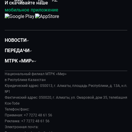
И скачивайте наше
мобильное приложение
НОВОСТИ
Политика
ПЕРЕДАЧИ
Общество
Вместе
МТРК «МИР»
Экономика
Легенды Центральной Азии
О нас
Происшествия
Вместе выгодно
Национальный филиал МТРК «Мир»
История
Наука и технологии
в Республике Казахстан
Евразия. Культурно
Руководство
Юридический адрес: 050013, г. Алматы, площадь Республики, д. 13А, н.п.
Здоровье и медицина
Евразия. Регионы
№1
Лица мира
Спорт
Фактический адрес: 050020, г. Алматы, ул. Омаровой, дом 35, телебашня
Наши иностранцы
Новости
Кок-Тобе
Авто
Пять причин поехать в...
Пресса о нас
Телефон/факс:
Культура
Сделано в Содружестве
Приемная: +7 7272 48 61 56
Карьера
Реклама: +7 7272 48 61 56
Реклама
Электронная почта: