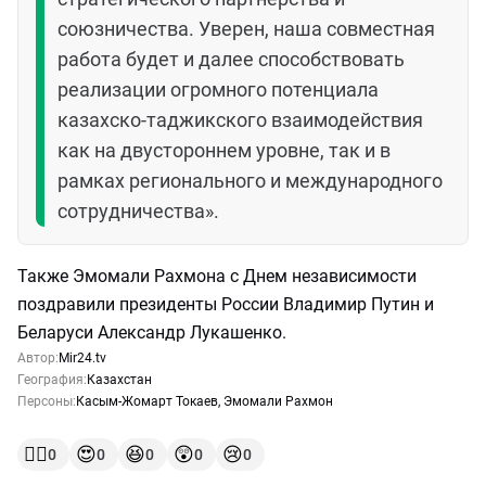
союзничества. Уверен, наша совместная
работа будет и далее способствовать
реализации огромного потенциала
казахско-таджикского взаимодействия
как на двустороннем уровне, так и в
рамках регионального и международного
сотрудничества».
Также Эмомали Рахмона с Днем независимости
поздравили президенты России Владимир Путин и
Беларуси Александр Лукашенко.
Автор:
Mir24.tv
География:
Казахстан
Персоны:
Касым-Жомарт Токаев
,
Эмомали Рахмон
👍🏻
😍
😆
😲
😢
0
0
0
0
0