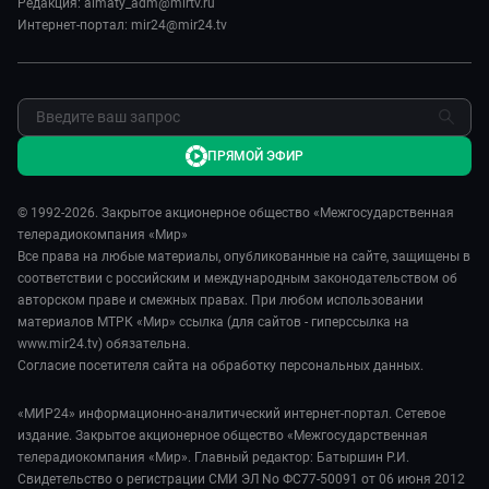
Редакция: almaty_adm@mirtv.ru
Обратная связь
Интернет-портал: mir24@mir24.tv
ПРЯМОЙ ЭФИР
© 1992-2026. Закрытое акционерное общество «Межгосударственная
телерадиокомпания «Мир»
Все права на любые материалы, опубликованные на сайте, защищены в
соответствии с российским и международным законодательством об
авторском праве и смежных правах. При любом использовании
материалов МТРК «Мир» ссылка (для сайтов - гиперссылка на
www.mir24.tv) обязательна.
Согласие посетителя сайта на обработку персональных данных.
«МИР24» информационно-аналитический интернет-портал. Сетевое
издание. Закрытое акционерное общество «Межгосударственная
телерадиокомпания «Мир». Главный редактор: Батыршин Р.И.
Свидетельство о регистрации СМИ ЭЛ No ФС77-50091 от 06 июня 2012