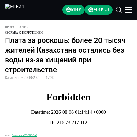
МИР
МИР 24
ПРОИСШЕСТВИЯ
#
БОРЬБА С КОРРУПЦИЕЙ
Плата за роскошь: более 20 тысяч
жителей Казахстана остались без
воды из-за хищений при
строительстве
Казахстан
•
20/10/2025 — 17:29
Фото:
Shutterstock/FOTODOM