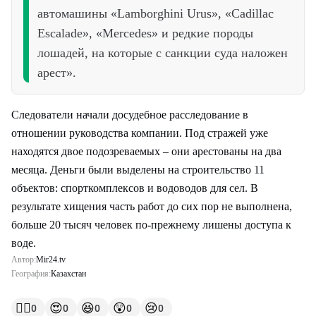
автомашины «Lamborghini Urus», «Cadillac
Escalade», «Mercedes» и редкие породы
лошадей, на которые с санкции суда наложен
арест».
Следователи начали досудебное расследование в
отношении руководства компании. Под стражей уже
находятся двое подозреваемых – они арестованы на два
месяца. Деньги были выделены на строительство 11
объектов: спорткомплексов и водоводов для сел. В
результате хищения часть работ до сих пор не выполнена,
больше 20 тысяч человек по-прежнему лишены доступа к
воде.
Автор:
Mir24.tv
География:
Казахстан
👍🏻
😍
😆
😲
😢
0
0
0
0
0