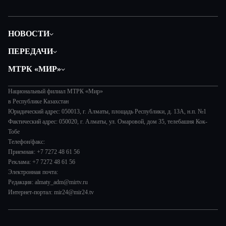
НОВОСТИ
Политика
ПЕРЕДАЧИ
Общество
Вместе
МТРК «МИР»
Экономика
Легенды Центральной Азии
О нас
Происшествия
Вместе выгодно
Национальный филиал МТРК «Мир»
История
Наука и технологии
в Республике Казахстан
Евразия. Культурно
Руководство
Юридический адрес: 050013, г. Алматы, площадь Республики, д. 13А, н.п. №1
Здоровье и медицина
Евразия. Регионы
Фактический адрес: 050020, г. Алматы, ул. Омаровой, дом 35, телебашня Кок-
Лица мира
Спорт
Тобе
Наши иностранцы
Новости
Телефон/факс:
Авто
Пять причин поехать в...
Пресса о нас
Приемная: +7 7272 48 61 56
Культура
Сделано в Содружестве
Реклама: +7 7272 48 61 56
Карьера
Электронная почта:
Реклама
Редакция: almaty_adm@mirtv.ru
Интернет-портал: mir24@mir24.tv
Обратная связь