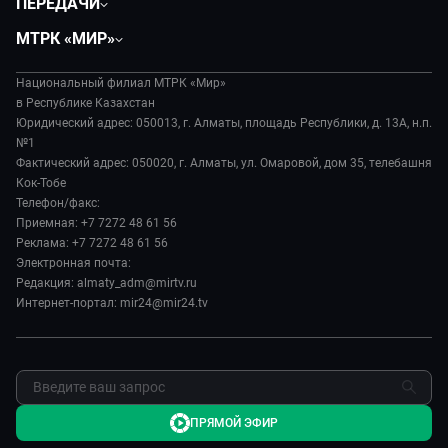
ПЕРЕДАЧИ
Общество
Вместе
МТРК «МИР»
Экономика
Легенды Центральной Азии
О нас
Происшествия
Вместе выгодно
Национальный филиал МТРК «Мир»
История
Наука и технологии
в Республике Казахстан
Евразия. Культурно
Руководство
Юридический адрес: 050013, г. Алматы, площадь Республики, д. 13А, н.п.
Здоровье и медицина
Евразия. Регионы
№1
Лица мира
Спорт
Фактический адрес: 050020, г. Алматы, ул. Омаровой, дом 35, телебашня
Наши иностранцы
Новости
Кок-Тобе
Авто
Пять причин поехать в...
Пресса о нас
Телефон/факс:
Культура
Сделано в Содружестве
Приемная: +7 7272 48 61 56
Карьера
Реклама: +7 7272 48 61 56
Реклама
Электронная почта:
Редакция: almaty_adm@mirtv.ru
Обратная связь
Интернет-портал: mir24@mir24.tv
ПРЯМОЙ ЭФИР