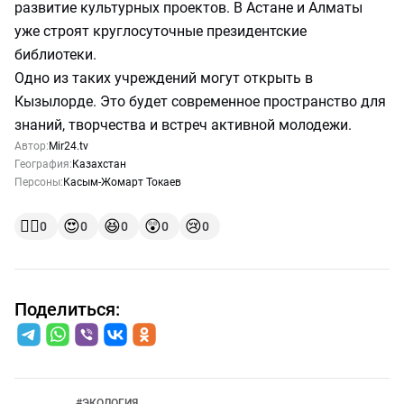
развитие культурных проектов. В Астане и Алматы
уже строят круглосуточные президентские
библиотеки.
Одно из таких учреждений могут открыть в
Кызылорде. Это будет современное пространство для
знаний, творчества и встреч активной молодежи.
Автор:
Mir24.tv
География:
Казахстан
Персоны:
Касым-Жомарт Токаев
👍🏻
😍
😆
😲
😢
0
0
0
0
0
Поделиться:
#
ЭКОЛОГИЯ