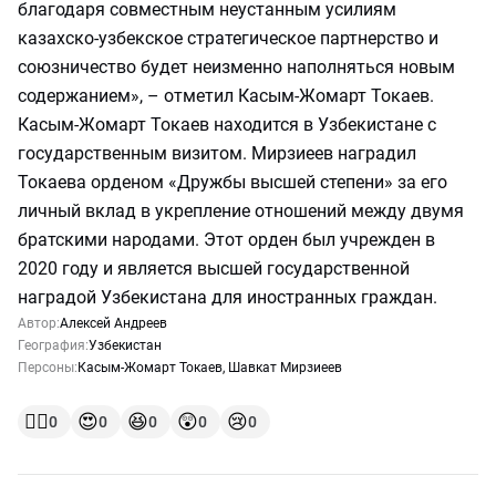
благодаря совместным неустанным усилиям
казахско-узбекское стратегическое партнерство и
союзничество будет неизменно наполняться новым
содержанием», – отметил Касым-Жомарт Токаев.
Касым-Жомарт Токаев находится в Узбекистане с
государственным визитом. Мирзиеев наградил
Токаева орденом «Дружбы высшей степени» за его
личный вклад в укрепление отношений между двумя
братскими народами. Этот орден был учрежден в
2020 году и является высшей государственной
наградой Узбекистана для иностранных граждан.
Автор:
Алексей Андреев
География:
Узбекистан
Персоны:
Касым-Жомарт Токаев
,
Шавкат Мирзиеев
👍🏻
😍
😆
😲
😢
0
0
0
0
0