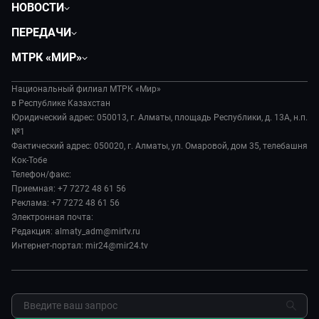
НОВОСТИ
Политика
ПЕРЕДАЧИ
Общество
Вместе
МТРК «МИР»
Экономика
Легенды Центральной Азии
О нас
Происшествия
Вместе выгодно
Национальный филиал МТРК «Мир»
История
Наука и технологии
в Республике Казахстан
Евразия. Культурно
Руководство
Юридический адрес: 050013, г. Алматы, площадь Республики, д. 13А, н.п.
Здоровье и медицина
Евразия. Регионы
№1
Лица мира
Спорт
Фактический адрес: 050020, г. Алматы, ул. Омаровой, дом 35, телебашня
Наши иностранцы
Новости
Кок-Тобе
Авто
Пять причин поехать в...
Пресса о нас
Телефон/факс:
Культура
Сделано в Содружестве
Приемная: +7 7272 48 61 56
Карьера
Реклама: +7 7272 48 61 56
Реклама
Электронная почта:
Редакция: almaty_adm@mirtv.ru
Обратная связь
Интернет-портал: mir24@mir24.tv