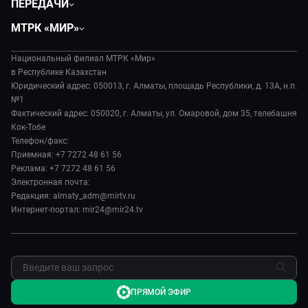
ПЕРЕДАЧИ
Общество
Вместе
МТРК «МИР»
Экономика
Легенды Центральной Азии
О нас
Происшествия
Вместе выгодно
Национальный филиал МТРК «Мир»
История
Наука и технологии
в Республике Казахстан
Евразия. Культурно
Руководство
Юридический адрес: 050013, г. Алматы, площадь Республики, д. 13А, н.п.
Здоровье и медицина
Евразия. Регионы
№1
Лица мира
Спорт
Фактический адрес: 050020, г. Алматы, ул. Омаровой, дом 35, телебашня
Наши иностранцы
Новости
Кок-Тобе
Авто
Пять причин поехать в...
Пресса о нас
Телефон/факс:
Культура
Сделано в Содружестве
Приемная: +7 7272 48 61 56
Карьера
Реклама: +7 7272 48 61 56
Реклама
Электронная почта:
Редакция: almaty_adm@mirtv.ru
Обратная связь
Интернет-портал: mir24@mir24.tv
ПРЯМОЙ ЭФИР