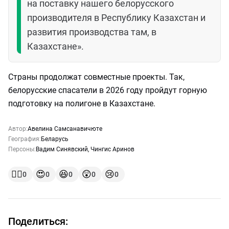
на поставку нашего белорусского
производителя в Республику Казахстан и
развития производства там, в
Казахстане».
Страны продолжат совместные проекты. Так,
белорусские спасатели в 2026 году пройдут горную
подготовку на полигоне в Казахстане.
Автор:
Авелина Самсанавичюте
География:
Беларусь
Персоны:
Вадим Синявский
,
Чингис Аринов
👍🏻
😍
😆
😲
😢
0
0
0
0
0
Поделиться: