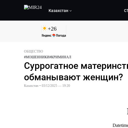
Казахстан
С
+
26
ОБЩЕСТВО
#
МОШЕННИКИ
#
КРИМИНАЛ
Суррогатное материнст
обманывают женщин?
Казахстан
•
03/12/2025 — 19:20