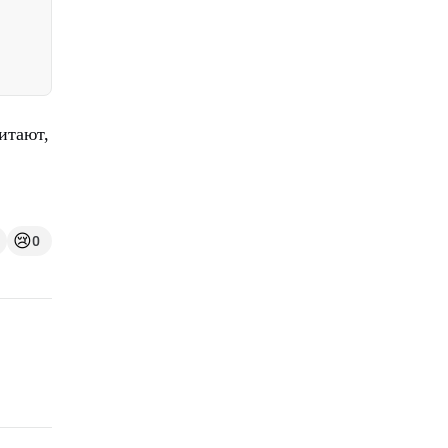
итают,
😢
0