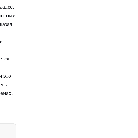
далее.
потому
казал
 и
ется
м это
есь
анах.