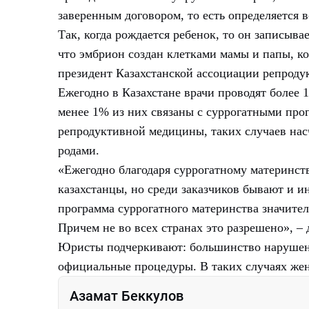
заверенным договором, то есть определяется 
Так, когда рождается ребенок, то он записыв
что эмбрион создан клетками мамы и папы, ко
президент Казахстанской ассоциации репрод
Ежегодно в Казахстане врачи проводят более 
менее 1% из них связаны с суррогатными про
репродуктивной медицины, таких случаев насч
родами.
«Ежегодно благодаря суррогатному материнств
казахстанцы, но среди заказчиков бывают и и
программа суррогатного материнства значител
Причем не во всех странах это разрешено», –
Юристы подчеркивают: большинство нарушени
официальные процедуры. В таких случаях ж
Азамат Беккулов