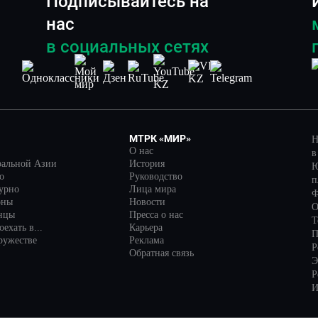
Подписывайтесь на
нас
в социальных сетях
МТРК «МИР»
Н
О нас
в
ральной Азии
История
Ю
о
Руководство
п
турно
Лица мира
Ф
оны
Новости
О
нцы
Пресса о нас
Т
ехать в...
Карьера
П
ружестве
Реклама
Р
Обратная связь
Э
Р
И