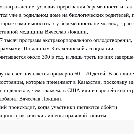
вознаграждение, условия прерывания беременности и так 
ается уже в родильном доме на биологических родителей, 
торые сами выносить эту беременность не могли», – расс
уктивной медицины Вячеслав Локшин,
17 тысяч программ экстракорпорального оплодотворения,
граммами. По данным Казахстанской ассоциации
итывается около 300 в год, и лишь треть из них заверша
у на свет появляется примерно 60 – 70 детей. В основно
ностранцы, которые приезжают в Казахстан, поскольку зд
ьно дешевле, чем, скажем, в США или в европейских стр
 добавил Вячеслав Локшин.
й происходит, когда участники пытаются обойти
енщины фактически лишены правовой защиты.