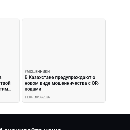
#
МОШЕННИКИ
в
В Казахстане предупреждают о
ртвой
новом виде мошенничества с QR-
этим
кодами
11:04, 30/06/2026