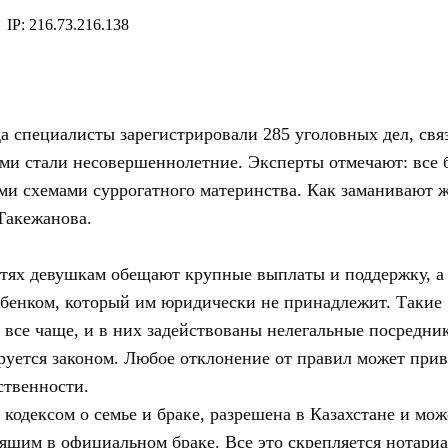
ода специалисты зарегистрировали 285 уголовных дел, св
ими стали несовершеннолетние. Эксперты отмечают: все
ми схемами суррогатного материнства. Как заманивают ж
Такежанова.
сетях девушкам обещают крупные выплаты и поддержку, а
 ребенком, который им юридически не принадлежит. Такие
 все чаще, и в них задействованы нелегальные посредни
руется законом. Любое отклонение от правил может прив
ственности.
кодексом о семье и браке, разрешена в Казахстане и мож
оящим в официальном браке. Все это скрепляется нотари