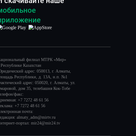
И скачивайте наше
мобильное
приложение
ациональный филиал МТРК «Мир»
 Республике Казахстан
ридический адрес: 050013, г. Алматы,
лощадь Республики, д. 13А, н.п. №1
актический адрес: 050020, г. Алматы, ул.
маровой, дом 35, телебашня Кок-Тобе
елефон/факс:
риемная: +7 7272 48 61 56
еклама: +7 7272 48 61 56
лектронная почта:
едакция: almaty_adm@mirtv.ru
нтернет-портал: mir24@mir24.tv