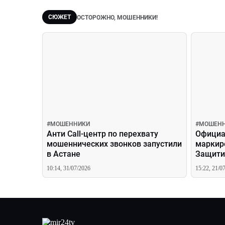
СЮЖЕТ
ОСТОРОЖНО, МОШЕННИКИ!
#
МОШЕННИКИ
#
МОШЕН
Анти Call-центр по перехвату
Официа
мошеннических звонков запустили
маркиро
в Астане
Защити
10:14, 31/07/2026
15:22, 21/0