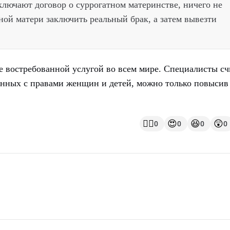
аключают договор о суррогатном материнстве, ничего не
ной матери заключить реальный брак, а затем вывезти
е востребованной услугой во всем мире. Специалисты сч
занных с правами женщин и детей, можно только повысив
👍🏻
😍
😆
😲
0
0
0
0