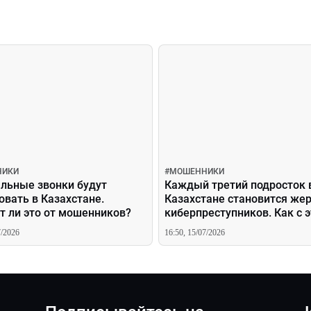
НИКИ
#
МОШЕННИКИ
льные звонки будут
Каждый третий подросток 
вать в Казахстане.
Казахстане становится же
т ли это от мошенников?
киберпреступников. Как с 
борются?
7/2026
16:50, 15/07/2026