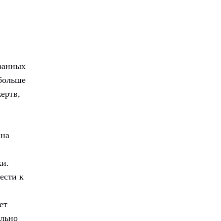
язанных
 больше
ертв,
 на
ки.
ести к
ет
ально