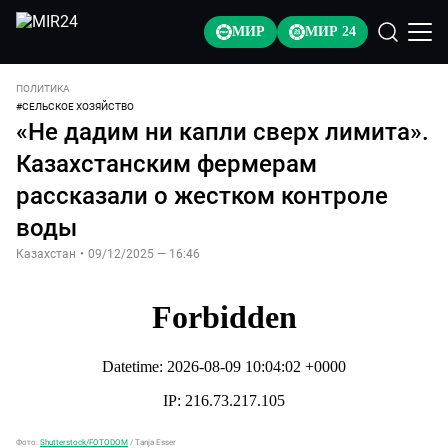
МИР
МИР 24
ПОЛИТИКА
#
СЕЛЬСКОЕ ХОЗЯЙСТВО
«Не дадим ни капли сверх лимита».
Казахстанским фермерам
рассказали о жестком контроле
воды
Казахстан
•
09/12/2025 — 16:46
Фото:
Shutterstock/FOTODOM
/
Tanja Esser