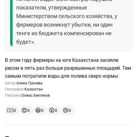
показатели, утвержденные
Министерством сельского хозяйства, у
фермеров возникнут убытки, ни один
тенге из бюджета компенсирован не
будет».
В этом году фермеры на юге Казахстана засеяли
рисом в пять раз больше разрешенных площадей. Тем
самым потратили воды для полива сверх нормы
Автор:
Алена Грачева
География:
Казахстан
Персоны:
Олжас Бектенов
👍🏻
😍
😆
😲
😢
0
0
0
0
0