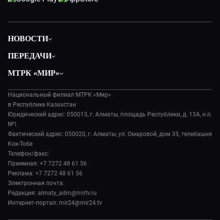
НОВОСТИ
Политика
ПЕРЕДАЧИ
Общество
Вместе
МТРК «МИР»
Экономика
Легенды Центральной Азии
О нас
Происшествия
Вместе выгодно
Национальный филиал МТРК «Мир»
История
Наука и технологии
в Республике Казахстан
Евразия. Культурно
Руководство
Юридический адрес: 050013, г. Алматы, площадь Республики, д. 13А, н.п.
Здоровье и медицина
Евразия. Регионы
№1
Лица мира
Спорт
Фактический адрес: 050020, г. Алматы, ул. Омаровой, дом 35, телебашня
Наши иностранцы
Новости
Кок-Тобе
Авто
Пять причин поехать в...
Пресса о нас
Телефон/факс:
Культура
Сделано в Содружестве
Приемная: +7 7272 48 61 56
Карьера
Реклама: +7 7272 48 61 56
Реклама
Электронная почта:
Редакция: almaty_adm@mirtv.ru
Обратная связь
Интернет-портал: mir24@mir24.tv