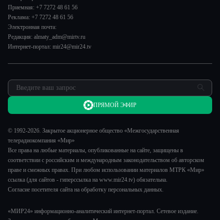
Пять причин поехать в...
Пресса о нас
Приемная: +7 7272 48 61 56
Культура
Сделано в Содружестве
Реклама: +7 7272 48 61 56
Карьера
Электронная почта:
Реклама
Редакция: almaty_adm@mirtv.ru
Интернет-портал: mir24@mir24.tv
Обратная связь
ПРЯМОЙ ЭФИР
© 1992-2026. Закрытое акционерное общество «Межгосударственная
телерадиокомпания «Мир»
Все права на любые материалы, опубликованные на сайте, защищены в
соответствии с российским и международным законодательством об авторском
праве и смежных правах. При любом использовании материалов МТРК «Мир»
ссылка (для сайтов - гиперссылка на www.mir24.tv) обязательна.
Согласие посетителя сайта на обработку персональных данных.
«МИР24» информационно-аналитический интернет-портал. Сетевое издание.