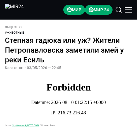
МИР
МИР 24
ОБЩЕСТВО
#
ЖИВОТНЫЕ
Степная гадюка или уж? Жители
Петропавловска заметили змей у
реки Есиль
Казахстан
•
03/05/2026 — 22:45
Фото:
Shutterstock/FOTODOM
/
Romeo Rum