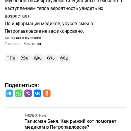
Мусрепова и Айыртауском. Специалисты отмечают: с
наступлением тепла вероятность увидеть их
возрастает.
По информации медиков, укусов змей в
Петропавловске не зафиксировано.
Автор:
Анна Куликова
География:
Казахстан
👍🏻
😍
😆
😲
😢
0
0
0
0
2
Поделиться:
#
ЖИВОТНЫЕ
Талисман Беня. Как рыжий кот помогает
медикам в Петропавловске?