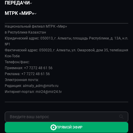
ПЕРЕДАЧИ
Общество
Вместе
МТРК «МИР»
Экономика
Легенды Центральной Азии
О нас
Происшествия
Вместе выгодно
Национальный филиал МТРК «Мир»
История
Наука и технологии
в Республике Казахстан
Евразия. Культурно
Руководство
Юридический адрес: 050013, г. Алматы, площадь Республики, д. 13А, н.п.
Здоровье и медицина
Евразия. Регионы
№1
Лица мира
Спорт
Фактический адрес: 050020, г. Алматы, ул. Омаровой, дом 35, телебашня
Наши иностранцы
Новости
Кок-Тобе
Авто
Пять причин поехать в...
Пресса о нас
Телефон/факс:
Культура
Сделано в Содружестве
Приемная: +7 7272 48 61 56
Карьера
Реклама: +7 7272 48 61 56
Реклама
Электронная почта:
Редакция: almaty_adm@mirtv.ru
Обратная связь
Интернет-портал: mir24@mir24.tv
ПРЯМОЙ ЭФИР