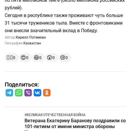
по пять миллионов тенге (около миллиона российских
рублей).
Сегодня в республике также проживают чуть больше
31 тысячи тружеников тыла. Вместе с фронтовиками
они внесли значительный вклад в Победу.
Автор:
Кирилл Потемкин
География:
Казахстан
👍🏻
😍
😆
😲
😢
0
0
0
0
0
Поделиться:
#
ВЕЛИКАЯ ОТЕЧЕСТВЕННАЯ ВОЙНА
Ветерана Екатерину Баранову поздравили со
101-летием от имени министра обороны