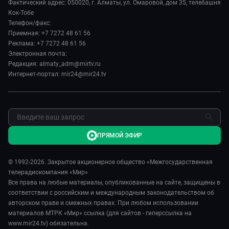
Спорт
Фактический адрес: 050020, г. Алматы, ул. Омаровой, дом 35, телебашня
Наши иностранцы
Новости
Кок-Тобе
Авто
Пять причин поехать в...
Пресса о нас
Телефон/факс:
Культура
Сделано в Содружестве
Приемная: +7 7272 48 61 56
Карьера
Реклама: +7 7272 48 61 56
Реклама
Электронная почта:
Редакция: almaty_adm@mirtv.ru
Обратная связь
Интернет-портал: mir24@mir24.tv
ПРЯМОЙ ЭФИР
© 1992-2026. Закрытое акционерное общество «Межгосударственная
телерадиокомпания «Мир»
Все права на любые материалы, опубликованные на сайте, защищены в
соответствии с российским и международным законодательством об
авторском праве и смежных правах. При любом использовании
материалов МТРК «Мир» ссылка (для сайтов - гиперссылка на
www.mir24.tv) обязательна.