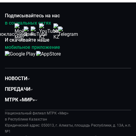
Подписывайтесь на нас
в социальных сетях
И скачивайте наше
мобильное приложение
НОВОСТИ
Политика
ПЕРЕДАЧИ
Общество
Вместе
МТРК «МИР»
Экономика
Легенды Центральной Азии
О нас
Происшествия
Вместе выгодно
Национальный филиал МТРК «Мир»
История
Наука и технологии
в Республике Казахстан
Евразия. Культурно
Руководство
Юридический адрес: 050013, г. Алматы, площадь Республики, д. 13А, н.п.
Здоровье и медицина
Евразия. Регионы
№1
Лица мира