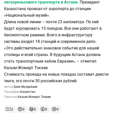
легкорельсового транспорта в Астане
. Президент
Казахстана проехал от аэропорта до станции
«Национальный музей».
Длина новой линии – почти 23 километра. По ней
будут курсировать 15 поездов. Все они работают в
беспилотном режиме. Всего в инфраструктуру
системы входят 18 станций и современное депо.
«Это действительно знаковое событие для нашей
столицы и всей страны. В будущем Астана должна
стать транспортным хабом Евразии», – отметил
Касым-Жомарт Токаев.
Стоимость проезда на новых поездах составит двести
тенге, это почти 30 российских рублей.
Автор:
Ерик Мулдабаев
География:
Казахстан
Персоны:
Касым-Жомарт Токаев
👍🏻
😍
😆
😲
😢
2
0
0
0
0