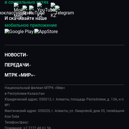
в социальных сетях
И скачивайте наше
мобильное приложение
НОВОСТИ
Политика
ПЕРЕДАЧИ
Общество
Вместе
МТРК «МИР»
Экономика
Легенды Центральной Азии
О нас
Происшествия
Вместе выгодно
Национальный филиал МТРК «Мир»
История
Наука и технологии
в Республике Казахстан
Евразия. Культурно
Руководство
Юридический адрес: 050013, г. Алматы, площадь Республики, д. 13А, н.п.
Здоровье и медицина
Евразия. Регионы
№1
Лица мира
Спорт
Фактический адрес: 050020, г. Алматы, ул. Омаровой, дом 35, телебашня
Наши иностранцы
Новости
Кок-Тобе
Авто
Пять причин поехать в...
Пресса о нас
Телефон/факс:
Культура
Сделано в Содружестве
Приемная: +7 7272 48 61 56