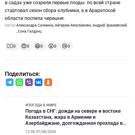
в садах уже созрели первые плоды: по всей стране
стартовал сезон сбора клубники, а в Араратской
области поспела черешня.
Автор:
Александра Салмина
,
Айгерим Абасбекова
,
Андрей Зражевский
,
Сона Галдунц
👍🏻
😍
😆
😲
😢
0
0
0
0
0
Поделиться:
#
ПОГОДА В МИРЕ
Погода в СНГ: дожди на севере и востоке
Казахстана, жара в Армении и
Азербайджане, долгожданная прохлада в
Беларуси
12:38, 07/08/2026