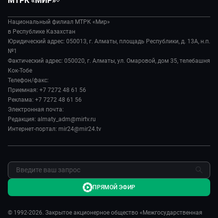
МТРК «МИР»
Экономика
Легенды Центральной Азии
О нас
Происшествия
Вместе выгодно
Национальный филиал МТРК «Мир»
История
Наука и технологии
в Республике Казахстан
Евразия. Культурно
Руководство
Юридический адрес: 050013, г. Алматы, площадь Республики, д. 13А, н.п.
Здоровье и медицина
Евразия. Регионы
№1
Лица мира
Спорт
Фактический адрес: 050020, г. Алматы, ул. Омаровой, дом 35, телебашня
Наши иностранцы
Новости
Кок-Тобе
Авто
Пять причин поехать в...
Пресса о нас
Телефон/факс:
Культура
Сделано в Содружестве
Приемная: +7 7272 48 61 56
Карьера
Реклама: +7 7272 48 61 56
Реклама
Электронная почта:
Редакция: almaty_adm@mirtv.ru
Обратная связь
Интернет-портал: mir24@mir24.tv
ПРЯМОЙ ЭФИР
© 1992-2026. Закрытое акционерное общество «Межгосударственная