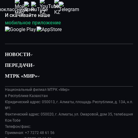
И скачивайте наше
мобильное приложение
НОВОСТИ
Политика
ПЕРЕДАЧИ
Общество
Вместе
МТРК «МИР»
Экономика
Легенды Центральной Азии
О нас
Происшествия
Вместе выгодно
Национальный филиал МТРК «Мир»
История
Наука и технологии
в Республике Казахстан
Евразия. Культурно
Руководство
Юридический адрес: 050013, г. Алматы, площадь Республики, д. 13А, н.п.
Здоровье и медицина
Евразия. Регионы
№1
Лица мира
Спорт
Фактический адрес: 050020, г. Алматы, ул. Омаровой, дом 35, телебашня
Наши иностранцы
Новости
Кок-Тобе
Авто
Пять причин поехать в...
Пресса о нас
Телефон/факс:
Культура
Сделано в Содружестве
Приемная: +7 7272 48 61 56
Карьера