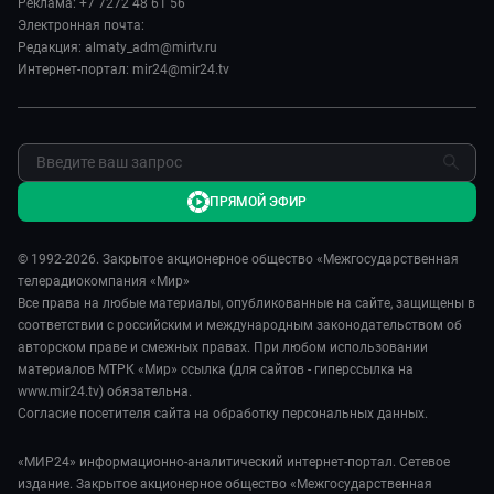
Реклама: +7 7272 48 61 56
Реклама
Электронная почта:
Редакция: almaty_adm@mirtv.ru
Обратная связь
Интернет-портал: mir24@mir24.tv
ПРЯМОЙ ЭФИР
© 1992-2026. Закрытое акционерное общество «Межгосударственная
телерадиокомпания «Мир»
Все права на любые материалы, опубликованные на сайте, защищены в
соответствии с российским и международным законодательством об
авторском праве и смежных правах. При любом использовании
материалов МТРК «Мир» ссылка (для сайтов - гиперссылка на
www.mir24.tv) обязательна.
Согласие посетителя сайта на обработку персональных данных.
«МИР24» информационно-аналитический интернет-портал. Сетевое
издание. Закрытое акционерное общество «Межгосударственная