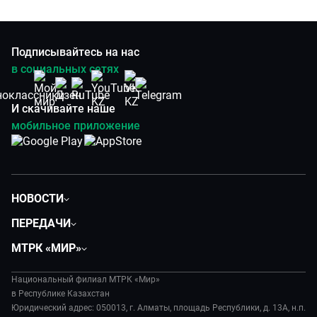
Подписывайтесь на нас
в социальных сетях
И скачивайте наше
мобильное приложение
НОВОСТИ
Политика
ПЕРЕДАЧИ
Общество
Вместе
МТРК «МИР»
Экономика
Легенды Центральной Азии
О нас
Происшествия
Вместе выгодно
Национальный филиал МТРК «Мир»
История
Наука и технологии
в Республике Казахстан
Евразия. Культурно
Руководство
Юридический адрес: 050013, г. Алматы, площадь Республики, д. 13А, н.п.
Здоровье и медицина