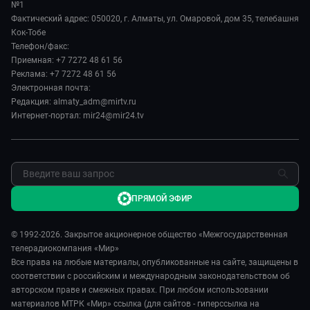
Евразия. Регионы
№1
Лица мира
Спорт
Фактический адрес: 050020, г. Алматы, ул. Омаровой, дом 35, телебашня
Наши иностранцы
Новости
Кок-Тобе
Авто
Пять причин поехать в...
Пресса о нас
Телефон/факс:
Культура
Сделано в Содружестве
Приемная: +7 7272 48 61 56
Карьера
Реклама: +7 7272 48 61 56
Реклама
Электронная почта:
Редакция: almaty_adm@mirtv.ru
Обратная связь
Интернет-портал: mir24@mir24.tv
ПРЯМОЙ ЭФИР
© 1992-2026. Закрытое акционерное общество «Межгосударственная
телерадиокомпания «Мир»
Все права на любые материалы, опубликованные на сайте, защищены в
соответствии с российским и международным законодательством об
авторском праве и смежных правах. При любом использовании
материалов МТРК «Мир» ссылка (для сайтов - гиперссылка на