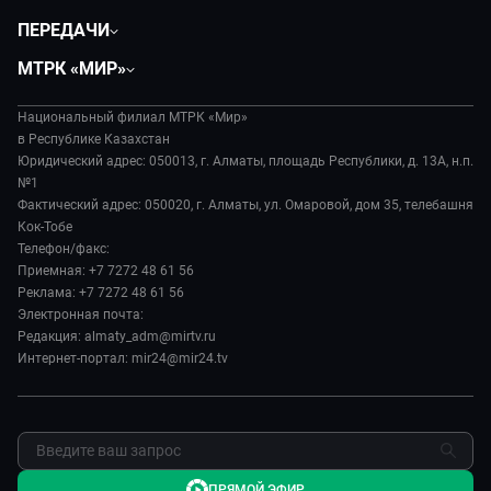
Политика
ПЕРЕДАЧИ
Общество
Вместе
МТРК «МИР»
Экономика
Легенды Центральной Азии
О нас
Происшествия
Вместе выгодно
Национальный филиал МТРК «Мир»
История
Наука и технологии
в Республике Казахстан
Евразия. Культурно
Руководство
Юридический адрес: 050013, г. Алматы, площадь Республики, д. 13А, н.п.
Здоровье и медицина
Евразия. Регионы
№1
Лица мира
Спорт
Фактический адрес: 050020, г. Алматы, ул. Омаровой, дом 35, телебашня
Наши иностранцы
Новости
Кок-Тобе
Авто
Пять причин поехать в...
Пресса о нас
Телефон/факс:
Культура
Сделано в Содружестве
Приемная: +7 7272 48 61 56
Карьера
Реклама: +7 7272 48 61 56
Реклама
Электронная почта:
Редакция: almaty_adm@mirtv.ru
Обратная связь
Интернет-портал: mir24@mir24.tv
ПРЯМОЙ ЭФИР