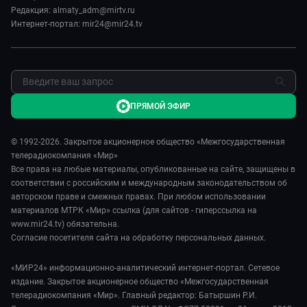
Редакция: almaty_adm@mirtv.ru
Обратная связь
Интернет-портал: mir24@mir24.tv
ПРЯМОЙ ЭФИР
© 1992-2026. Закрытое акционерное общество «Межгосударственная
телерадиокомпания «Мир»
Все права на любые материалы, опубликованные на сайте, защищены в
соответствии с российским и международным законодательством об
авторском праве и смежных правах. При любом использовании
материалов МТРК «Мир» ссылка (для сайтов - гиперссылка на
www.mir24.tv) обязательна.
Согласие посетителя сайта на обработку персональных данных.
«МИР24» информационно-аналитический интернет-портал. Сетевое
издание. Закрытое акционерное общество «Межгосударственная
телерадиокомпания «Мир». Главный редактор: Батыршин Р.И.