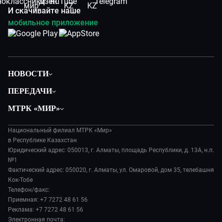
И скачивайте наше
мобильное приложение
НОВОСТИ
Политика
ПЕРЕДАЧИ
Общество
Вместе
МТРК «МИР»
Экономика
Легенды Центральной Азии
О нас
Происшествия
Вместе выгодно
Национальный филиал МТРК «Мир»
История
Наука и технологии
в Республике Казахстан
Евразия. Культурно
Руководство
Юридический адрес: 050013, г. Алматы, площадь Республики, д. 13А, н.п.
Здоровье и медицина
Евразия. Регионы
№1
Лица мира
Спорт
Фактический адрес: 050020, г. Алматы, ул. Омаровой, дом 35, телебашня
Наши иностранцы
Новости
Кок-Тобе
Авто
Пять причин поехать в...
Пресса о нас
Телефон/факс:
Культура
Сделано в Содружестве
Приемная: +7 7272 48 61 56
Карьера
Реклама: +7 7272 48 61 56
Реклама
Электронная почта: