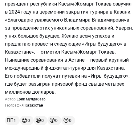
президент республики Касым-Жомарт Токаев озвучил
в 2024 году на церемонии закрытия турнира в Казани.
«Благодарю уважаемого Владимира Владимировича
за проведение этих уникальных соревнований. Уверен,
у них большое будущее. Желаю всем успехов и
предлагаю провести следующие «Игры будущего» в
Казахстане», – отметил Касым-Жомарт Токаев.
Нынешние соревнования в Астане – первый крупный
международный фиджитал-турнир для Казахстана.
Его победители получат путевки на «Игры будущего»,
где будет разыгран призовой фонд свыше четырех
миллионов долларов.
Автор:
Ерик Мулдабаев
География:
Казахстан
👍🏻
😍
😆
😲
😢
1
0
0
0
0