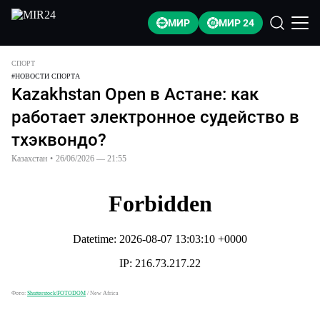
МИР
МИР 24
СПОРТ
#
НОВОСТИ СПОРТА
Kazakhstan Open в Астане: как
работает электронное судейство в
тхэквондо?
Казахстан
•
26/06/2026 — 21:55
Фото:
Shutterstock/FOTODOM
/
New Africa