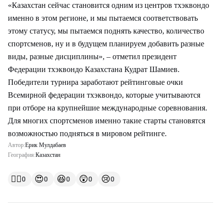
«Казахстан сейчас становится одним из центров тхэквондо
именно в этом регионе, и мы пытаемся соответствовать
этому статусу, мы пытаемся поднять качество, количество
спортсменов, ну и в будущем планируем добавить разные
виды, разные дисциплины», – отметил президент
Федерации тхэквондо Казахстана Кудрат Шамиев.
Победители турнира заработают рейтинговые очки
Всемирной федерации тхэквондо, которые учитываются
при отборе на крупнейшие международные соревнования.
Для многих спортсменов именно такие старты становятся
возможностью подняться в мировом рейтинге.
Автор:
Ерик Мулдабаев
География:
Казахстан
👍🏻
😍
😆
😲
😢
0
0
0
0
0