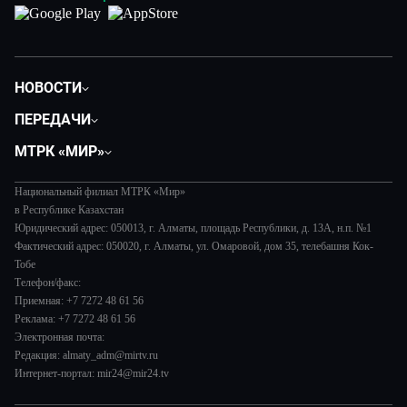
НОВОСТИ
Политика
ПЕРЕДАЧИ
Общество
Вместе
МТРК «МИР»
Экономика
Легенды Центральной Азии
О нас
Происшествия
Вместе выгодно
Национальный филиал МТРК «Мир»
История
Наука и технологии
в Республике Казахстан
Евразия. Культурно
Руководство
Юридический адрес: 050013, г. Алматы, площадь Республики, д. 13А, н.п. №1
Здоровье и медицина
Евразия. Регионы
Фактический адрес: 050020, г. Алматы, ул. Омаровой, дом 35, телебашня Кок-
Лица мира
Спорт
Тобе
Наши иностранцы
Новости
Телефон/факс:
Авто
Пять причин поехать в...
Пресса о нас
Приемная: +7 7272 48 61 56
Культура
Сделано в Содружестве
Реклама: +7 7272 48 61 56
Карьера
Электронная почта:
Реклама
Редакция: almaty_adm@mirtv.ru
Интернет-портал: mir24@mir24.tv
Обратная связь