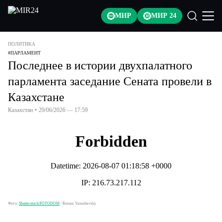
МИР
МИР 24
ПОЛИТИКА
#
ПАРЛАМЕНТ
Последнее в истории двухпалатного
парламента заседание Сената провели в
Казахстане
Казахстан
•
29/06/2026 — 17:59
Фото:
Shutterstock/FOTODOM
/
Roman Yanushevsky