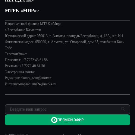
Общество
Вместе
МТРК «МИР»
Экономика
Легенды Центральной Азии
О нас
Происшествия
Вместе выгодно
Национальный филиал МТРК «Мир»
История
Наука и технологии
в Республике Казахстан
Евразия. Культурно
Руководство
Юридический адрес: 050013, г. Алматы, площадь Республики, д. 13А, н.п. №1
Здоровье и медицина
Евразия. Регионы
Фактический адрес: 050020, г. Алматы, ул. Омаровой, дом 35, телебашня Кок-
Лица мира
Спорт
Тобе
Наши иностранцы
Новости
Телефон/факс:
Авто
Пять причин поехать в...
Пресса о нас
Приемная: +7 7272 48 61 56
Культура
Сделано в Содружестве
Реклама: +7 7272 48 61 56
Карьера
Электронная почта:
Реклама
Редакция: almaty_adm@mirtv.ru
Интернет-портал: mir24@mir24.tv
Обратная связь
ПРЯМОЙ ЭФИР