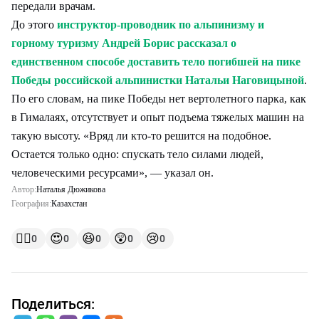
передали врачам.
До этого
инструктор-проводник по альпинизму и
горному туризму Андрей Борис рассказал о
единственном способе доставить тело погибшей на пике
Победы российской альпинистки Натальи Наговицыной
.
По его словам, на пике Победы нет вертолетного парка, как
в Гималаях, отсутствует и опыт подъема тяжелых машин на
такую высоту. «Вряд ли кто-то решится на подобное.
Остается только одно: спускать тело силами людей,
человеческими ресурсами», — указал он.
Автор:
Наталья Дюжикова
География:
Казахстан
👍🏻
😍
😆
😲
😢
0
0
0
0
0
Поделиться: