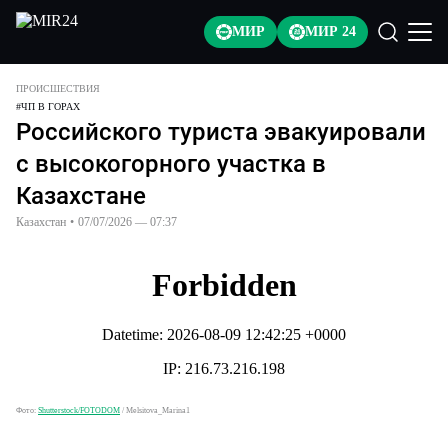
МИР
МИР 24
ПРОИСШЕСТВИЯ
#
ЧП В ГОРАХ
Российского туриста эвакуировали
с высокогорного участка в
Казахстане
Казахстан
•
07/07/2026 — 07:37
Фото:
Shutterstock/FOTODOM
/
Melsitova_Marina1