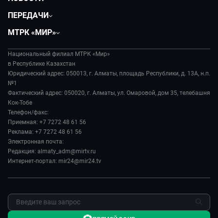
Политика
ПЕРЕДАЧИ
Общество
Вместе
МТРК «МИР»
Экономика
Легенды Центральной Азии
О нас
Происшествия
Вместе выгодно
Национальный филиал МТРК «Мир»
История
Наука и технологии
в Республике Казахстан
Евразия. Культурно
Руководство
Юридический адрес: 050013, г. Алматы, площадь Республики, д. 13А, н.п.
Здоровье и медицина
Евразия. Регионы
№1
Лица мира
Спорт
Фактический адрес: 050020, г. Алматы, ул. Омаровой, дом 35, телебашня
Наши иностранцы
Новости
Кок-Тобе
Авто
Пять причин поехать в...
Пресса о нас
Телефон/факс:
Культура
Сделано в Содружестве
Приемная: +7 7272 48 61 56
Карьера
Реклама: +7 7272 48 61 56
Реклама
Электронная почта:
Редакция: almaty_adm@mirtv.ru
Обратная связь
Интернет-портал: mir24@mir24.tv