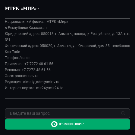
Общество
Вместе
МТРК «МИР»
Экономика
Легенды Центральной Азии
О нас
Происшествия
Вместе выгодно
Национальный филиал МТРК «Мир»
История
Наука и технологии
в Республике Казахстан
Евразия. Культурно
Руководство
Юридический адрес: 050013, г. Алматы, площадь Республики, д. 13А, н.п.
Здоровье и медицина
Евразия. Регионы
№1
Лица мира
Спорт
Фактический адрес: 050020, г. Алматы, ул. Омаровой, дом 35, телебашня
Наши иностранцы
Новости
Кок-Тобе
Авто
Пять причин поехать в...
Пресса о нас
Телефон/факс:
Культура
Сделано в Содружестве
Приемная: +7 7272 48 61 56
Карьера
Реклама: +7 7272 48 61 56
Реклама
Электронная почта:
Редакция: almaty_adm@mirtv.ru
Обратная связь
Интернет-портал: mir24@mir24.tv
ПРЯМОЙ ЭФИР