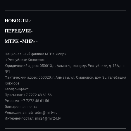
НОВОСТИ
Политика
ПЕРЕДАЧИ
Общество
Вместе
МТРК «МИР»
Экономика
Легенды Центральной Азии
О нас
Происшествия
Вместе выгодно
Национальный филиал МТРК «Мир»
История
Наука и технологии
в Республике Казахстан
Евразия. Культурно
Руководство
Юридический адрес: 050013, г. Алматы, площадь Республики, д. 13А, н.п.
Здоровье и медицина
Евразия. Регионы
№1
Лица мира
Спорт
Фактический адрес: 050020, г. Алматы, ул. Омаровой, дом 35, телебашня
Наши иностранцы
Новости
Кок-Тобе
Авто
Пять причин поехать в...
Пресса о нас
Телефон/факс:
Культура
Сделано в Содружестве
Приемная: +7 7272 48 61 56
Карьера
Реклама: +7 7272 48 61 56
Реклама
Электронная почта:
Редакция: almaty_adm@mirtv.ru
Обратная связь
Интернет-портал: mir24@mir24.tv