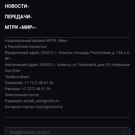
НОВОСТИ
Политика
ПЕРЕДАЧИ
Общество
Вместе
МТРК «МИР»
Экономика
Легенды Центральной Азии
О нас
Происшествия
Вместе выгодно
Национальный филиал МТРК «Мир»
История
Наука и технологии
в Республике Казахстан
Евразия. Культурно
Руководство
Юридический адрес: 050013, г. Алматы, площадь Республики, д. 13А, н.п.
Здоровье и медицина
Евразия. Регионы
№1
Лица мира
Спорт
Фактический адрес: 050020, г. Алматы, ул. Омаровой, дом 35, телебашня
Наши иностранцы
Новости
Кок-Тобе
Авто
Пять причин поехать в...
Пресса о нас
Телефон/факс:
Культура
Сделано в Содружестве
Приемная: +7 7272 48 61 56
Карьера
Реклама: +7 7272 48 61 56
Реклама
Электронная почта:
Редакция: almaty_adm@mirtv.ru
Обратная связь
Интернет-портал: mir24@mir24.tv