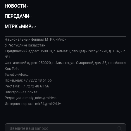
НОВОСТИ
Политика
ПЕРЕДАЧИ
Общество
Вместе
МТРК «МИР»
Экономика
Легенды Центральной Азии
О нас
Происшествия
Вместе выгодно
Национальный филиал МТРК «Мир»
История
Наука и технологии
в Республике Казахстан
Евразия. Культурно
Руководство
Юридический адрес: 050013, г. Алматы, площадь Республики, д. 13А, н.п.
Здоровье и медицина
Евразия. Регионы
№1
Лица мира
Спорт
Фактический адрес: 050020, г. Алматы, ул. Омаровой, дом 35, телебашня
Наши иностранцы
Новости
Кок-Тобе
Авто
Пять причин поехать в...
Пресса о нас
Телефон/факс:
Культура
Сделано в Содружестве
Приемная: +7 7272 48 61 56
Карьера
Реклама: +7 7272 48 61 56
Реклама
Электронная почта:
Редакция: almaty_adm@mirtv.ru
Обратная связь
Интернет-портал: mir24@mir24.tv