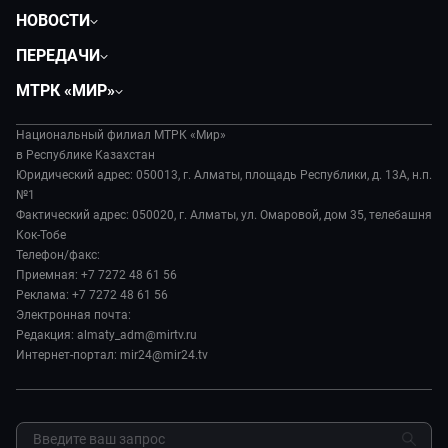
НОВОСТИ
Политика
ПЕРЕДАЧИ
Общество
Вместе
МТРК «МИР»
Экономика
Легенды Центральной Азии
О нас
Происшествия
Вместе выгодно
Национальный филиал МТРК «Мир»
История
Наука и технологии
в Республике Казахстан
Евразия. Культурно
Руководство
Юридический адрес: 050013, г. Алматы, площадь Республики, д. 13А, н.п.
Здоровье и медицина
Евразия. Регионы
№1
Лица мира
Спорт
Фактический адрес: 050020, г. Алматы, ул. Омаровой, дом 35, телебашня
Наши иностранцы
Новости
Кок-Тобе
Авто
Пять причин поехать в...
Пресса о нас
Телефон/факс:
Культура
Сделано в Содружестве
Приемная: +7 7272 48 61 56
Карьера
Реклама: +7 7272 48 61 56
Реклама
Электронная почта:
Редакция: almaty_adm@mirtv.ru
Обратная связь
Интернет-портал: mir24@mir24.tv