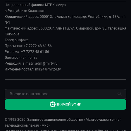
Происшествия
Вместе выгодно
Национальный филиал МТРК «Мир»
История
Наука и технологии
в Республике Казахстан
Евразия. Культурно
Руководство
Юридический адрес: 050013, г. Алматы, площадь Республики, д. 13А, н.п.
Здоровье и медицина
Евразия. Регионы
№1
Лица мира
Спорт
Фактический адрес: 050020, г. Алматы, ул. Омаровой, дом 35, телебашня
Наши иностранцы
Новости
Кок-Тобе
Авто
Пять причин поехать в...
Пресса о нас
Телефон/факс:
Культура
Сделано в Содружестве
Приемная: +7 7272 48 61 56
Карьера
Реклама: +7 7272 48 61 56
Реклама
Электронная почта:
Редакция: almaty_adm@mirtv.ru
Обратная связь
Интернет-портал: mir24@mir24.tv
ПРЯМОЙ ЭФИР
© 1992-2026. Закрытое акционерное общество «Межгосударственная
телерадиокомпания «Мир»