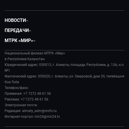
НОВОСТИ
Политика
ПЕРЕДАЧИ
Общество
Вместе
МТРК «МИР»
Экономика
Легенды Центральной Азии
О нас
Происшествия
Вместе выгодно
Национальный филиал МТРК «Мир»
История
Наука и технологии
в Республике Казахстан
Евразия. Культурно
Руководство
Юридический адрес: 050013, г. Алматы, площадь Республики, д. 13А, н.п.
Здоровье и медицина
Евразия. Регионы
№1
Лица мира
Спорт
Фактический адрес: 050020, г. Алматы, ул. Омаровой, дом 35, телебашня
Наши иностранцы
Новости
Кок-Тобе
Авто
Пять причин поехать в...
Пресса о нас
Телефон/факс:
Культура
Сделано в Содружестве
Приемная: +7 7272 48 61 56
Карьера
Реклама: +7 7272 48 61 56
Реклама
Электронная почта:
Редакция: almaty_adm@mirtv.ru
Обратная связь
Интернет-портал: mir24@mir24.tv