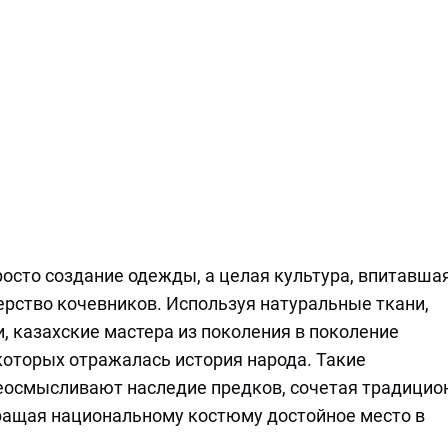
росто создание одежды, а целая культура, впитавшая
ерство кочевников. Используя натуральные ткани,
 казахские мастера из поколения в поколение
которых отражалась история народа. Такие
еосмысливают наследие предков, сочетая традици
ращая национальному костюму достойное место в