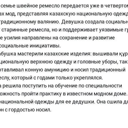
 семье швейное ремесло передается уже в четверто
зах мод, представляя казахскую национальную одежд
 традиционному валянию. Девушка создала социаль
т старинные ремесла, но и поддерживает уязвимые 
Ее усилия направлены на сохранение и развитие
 социальные инициативы.
бабушка мастерили казахские изделия: вышивали құ
национальную верхнюю одежду и головные уборы, та
зготавливал конную амуницию и носил традиционный
еслу, который с годами только укреплялся.
 решила поступить на обучение по специальности
можность пройти практику в известном модном доме.
 национальной одежды для ее дедушки. Она сшила д
он с гордостью носил.