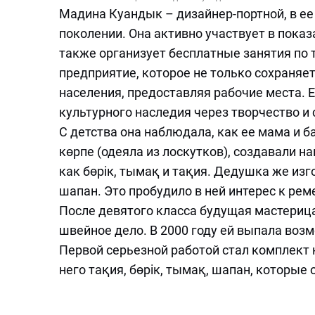
Мадина Куандык – дизайнер-портной, в ее
поколении. Она активно участвует в пока
также организует бесплатные занятия по
предприятие, которое не только сохраняе
населения, предоставляя рабочие места. 
культурного наследия через творчество и
С детства она наблюдала, как ее мама и 
көрпе (одеяла из лоскутков), создавали 
как бөрік, тымақ и тақия. Дедушка же и
шапан. Это пробудило в ней интерес к рем
После девятого класса будущая мастерица
швейное дело. В 2000 году ей выпала воз
Первой серьезной работой стал комплект
него тақия, бөрік, тымақ, шапан, которые 