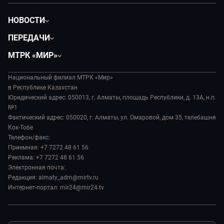
НОВОСТИ
Политика
ПЕРЕДАЧИ
Общество
Вместе
МТРК «МИР»
Экономика
Легенды Центральной Азии
О нас
Происшествия
Вместе выгодно
Национальный филиал МТРК «Мир»
История
Наука и технологии
в Республике Казахстан
Евразия. Культурно
Руководство
Юридический адрес: 050013, г. Алматы, площадь Республики, д. 13А, н.п.
Здоровье и медицина
Евразия. Регионы
№1
Лица мира
Спорт
Фактический адрес: 050020, г. Алматы, ул. Омаровой, дом 35, телебашня
Наши иностранцы
Новости
Кок-Тобе
Авто
Пять причин поехать в...
Пресса о нас
Телефон/факс:
Культура
Сделано в Содружестве
Приемная: +7 7272 48 61 56
Карьера
Реклама: +7 7272 48 61 56
Реклама
Электронная почта:
Редакция: almaty_adm@mirtv.ru
Обратная связь
Интернет-портал: mir24@mir24.tv