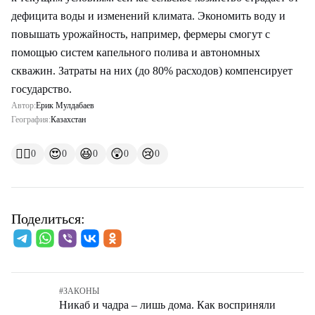
дефицита воды и изменений климата. Экономить воду и
повышать урожайность, например, фермеры смогут с
помощью систем капельного полива и автономных
скважин. Затраты на них (до 80% расходов) компенсирует
государство.
Автор:
Ерик Мулдабаев
География:
Казахстан
👍🏻
😍
😆
😲
😢
0
0
0
0
0
Поделиться:
#
ЗАКОНЫ
Никаб и чадра – лишь дома. Как восприняли