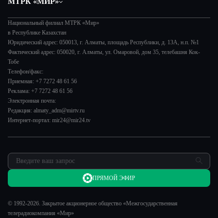
МТРК «МИР»
Экономика
Легенды Центральной Азии
О нас
Происшествия
Вместе выгодно
Национальный филиал МТРК «Мир»
История
Наука и технологии
в Республике Казахстан
Евразия. Культурно
Руководство
Юридический адрес: 050013, г. Алматы, площадь Республики, д. 13А, н.п. №1
Здоровье и медицина
Евразия. Регионы
Фактический адрес: 050020, г. Алматы, ул. Омаровой, дом 35, телебашня Кок-
Лица мира
Спорт
Тобе
Наши иностранцы
Новости
Телефон/факс:
Авто
Пять причин поехать в...
Пресса о нас
Приемная: +7 7272 48 61 56
Культура
Сделано в Содружестве
Реклама: +7 7272 48 61 56
Карьера
Электронная почта:
Реклама
Редакция: almaty_adm@mirtv.ru
Интернет-портал: mir24@mir24.tv
Обратная связь
ПРЯМОЙ ЭФИР
© 1992-2026. Закрытое акционерное общество «Межгосударственная
телерадиокомпания «Мир»