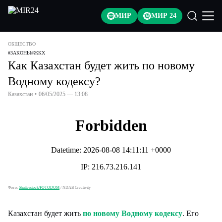
МИР
МИР 24
ОБЩЕСТВО
#
ЗАКОНЫ
#
ЖКХ
Как Казахстан будет жить по новому
Водному кодексу?
Казахстан
•
06/05/2025 — 13:08
Фото:
Shutterstock/FOTODOM
/
NDAB Creativity
Казахстан будет жить
по новому Водному кодексу
. Его