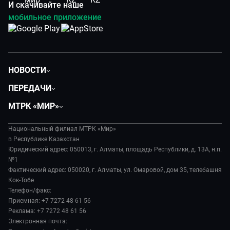
И скачивайте наше
мобильное приложение
НОВОСТИ
Политика
ПЕРЕДАЧИ
Общество
Вместе
МТРК «МИР»
Экономика
Легенды Центральной Азии
О нас
Происшествия
Вместе выгодно
Национальный филиал МТРК «Мир»
История
Наука и технологии
в Республике Казахстан
Евразия. Культурно
Руководство
Юридический адрес: 050013, г. Алматы, площадь Республики, д. 13А, н.п.
Здоровье и медицина
Евразия. Регионы
№1
Лица мира
Спорт
Фактический адрес: 050020, г. Алматы, ул. Омаровой, дом 35, телебашня
Наши иностранцы
Новости
Кок-Тобе
Авто
Пять причин поехать в...
Пресса о нас
Телефон/факс:
Культура
Сделано в Содружестве
Приемная: +7 7272 48 61 56
Карьера
Реклама: +7 7272 48 61 56
Реклама
Электронная почта: