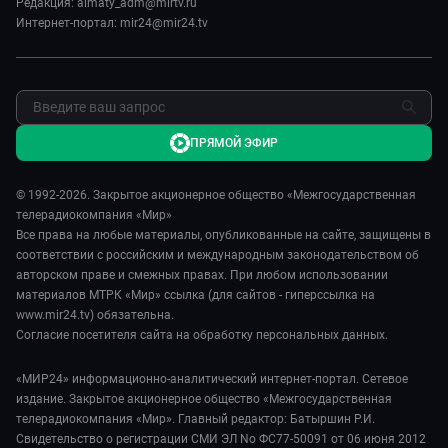
Редакция: almaty_adm@mirtv.ru
Обратная связь
Интернет-портал: mir24@mir24.tv
ПРЯМОЙ ЭФИР
© 1992-2026. Закрытое акционерное общество «Межгосударственная
телерадиокомпания «Мир»
Все права на любые материалы, опубликованные на сайте, защищены в
соответствии с российским и международным законодательством об
авторском праве и смежных правах. При любом использовании
материалов МТРК «Мир» ссылка (для сайтов - гиперссылка на
www.mir24.tv) обязательна.
Согласие посетителя сайта на обработку персональных данных.
«МИР24» информационно-аналитический интернет-портал. Сетевое
издание. Закрытое акционерное общество «Межгосударственная
телерадиокомпания «Мир». Главный редактор: Батыршин Р.И.
Свидетельство о регистрации СМИ ЭЛ No ФС77-50091 от 06 июня 2012