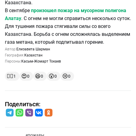
Казахстана.
В сентябре
произошел пожар на мусорном полигона
Алатау
. С огнем не могли справиться несколько суток.
Для тушения пожара стягивали силы со всего
Казахстана. Борьба с огнем осложнялась выделением
газа метана, который подпитывал горение.
Автор:
Елизавета Шарман
География:
Казахстан
Персоны:
Касым-Жомарт Токаев
👍🏻
😍
😆
😲
😢
1
0
0
0
0
Поделиться:
#
ПОЖАРЫ