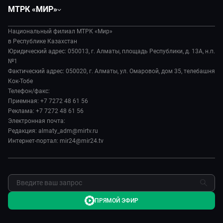
Общество
Вместе
МТРК «МИР»
Экономика
Легенды Центральной Азии
О нас
Происшествия
Вместе выгодно
Национальный филиал МТРК «Мир»
История
Наука и технологии
в Республике Казахстан
Евразия. Культурно
Руководство
Юридический адрес: 050013, г. Алматы, площадь Республики, д. 13А, н.п.
Здоровье и медицина
Евразия. Регионы
№1
Лица мира
Спорт
Фактический адрес: 050020, г. Алматы, ул. Омаровой, дом 35, телебашня
Наши иностранцы
Новости
Кок-Тобе
Авто
Пять причин поехать в...
Пресса о нас
Телефон/факс:
Культура
Сделано в Содружестве
Приемная: +7 7272 48 61 56
Карьера
Реклама: +7 7272 48 61 56
Реклама
Электронная почта:
Редакция: almaty_adm@mirtv.ru
Обратная связь
Интернет-портал: mir24@mir24.tv
ПРЯМОЙ ЭФИР