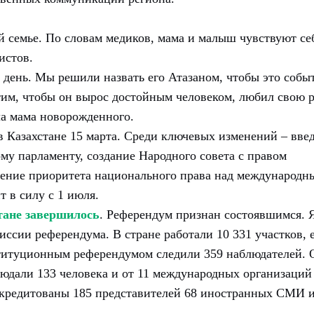
й семье. По словам медиков, мама и малыш чувствуют се
истов.
 день. Мы решили назвать его Атазаном, чтобы это собы
отим, чтобы он вырос достойным человеком, любил свою 
ла мама новорожденного.
 Казахстане 15 марта. Среди ключевых изменений – вве
ому парламенту, создание Народного совета с правом
ление приоритета национального права над международн
т в силу с 1 июля.
тане завершилось
. Референдум признан состоявшимся. 
ссии референдума. В стране работали 10 331 участков, 
ституционным референдумом следили 359 наблюдателей. 
людали 133 человека и от 11 международных организаций
ккредитованы 185 представителей 68 иностранных СМИ и