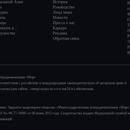
ральной Азии
История
Ю
о
Руководство
п
турно
Лица мира
Ф
оны
Новости
О
нцы
Пресса о нас
Т
ехать в...
Карьера
П
ружестве
Реклама
Р
Обратная связь
Э
Р
И
елерадиокомпания «Мир»
соответствии с российским и международным законодательством об авторском праве и
лка (для сайтов - гиперссылка на www.mir24.tv) обязательна.
ание. Закрытое акционерное общество «Межгосударственная телерадиокомпания «Мир».
Л No ФС77-50091 от 06 июня 2012 года. Свидетельство выдано Федеральной службой п
никаций.