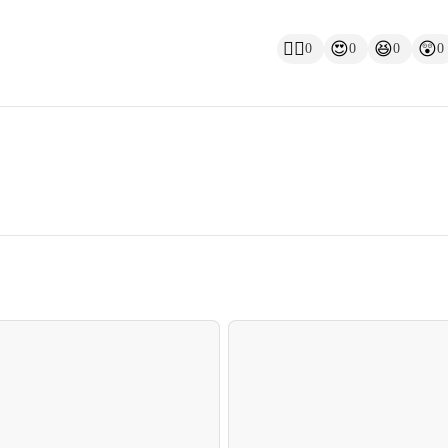
👍🏻
😍
😆
😲
0
0
0
0