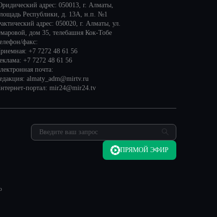
ридический адрес: 050013, г. Алматы,
лощадь Республики, д. 13А, н.п. №1
актический адрес: 050020, г. Алматы, ул.
маровой, дом 35, телебашня Кок-Тобе
елефон/факс:
риемная: +7 7272 48 61 56
еклама: +7 7272 48 61 56
лектронная почта:
едакция: almaty_adm@mirtv.ru
нтернет-портал: mir24@mir24.tv
ПРЯМОЙ ЭФИР
о