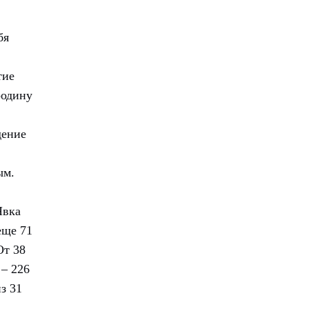
бя
тие
родину
дение
ым.
Явка
еще 71
От 38
 – 226
з 31