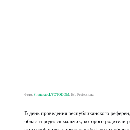
Фото:
Shutterstock/FOTODOM
/
Esb Professional
В день проведения республиканского референ
области родился мальчик, которого родители р
этом сообщили в пресс-службе Центра общес