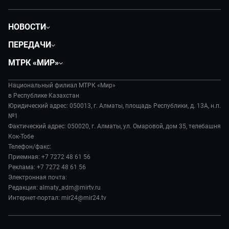
НОВОСТИ
Политика
ПЕРЕДАЧИ
Общество
Вместе
МТРК «МИР»
Экономика
Легенды Центральной Азии
О нас
Происшествия
Вместе выгодно
Национальный филиал МТРК «Мир»
История
Наука и технологии
в Республике Казахстан
Евразия. Культурно
Руководство
Юридический адрес: 050013, г. Алматы, площадь Республики, д. 13А, н.п.
Здоровье и медицина
Евразия. Регионы
№1
Лица мира
Спорт
Фактический адрес: 050020, г. Алматы, ул. Омаровой, дом 35, телебашня
Наши иностранцы
Новости
Кок-Тобе
Авто
Пять причин поехать в...
Пресса о нас
Телефон/факс:
Культура
Сделано в Содружестве
Приемная: +7 7272 48 61 56
Карьера
Реклама: +7 7272 48 61 56
Реклама
Электронная почта:
Редакция: almaty_adm@mirtv.ru
Обратная связь
Интернет-портал: mir24@mir24.tv