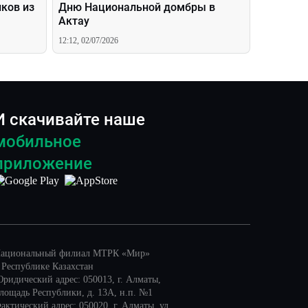
ков из
Дню Национальной домбры в
Актау
12:12, 02/07/2026
И скачивайте наше
мобильное
приложение
ациональный филиал МТРК «Мир»
 Республике Казахстан
ридический адрес: 050013, г. Алматы,
лощадь Республики, д. 13А, н.п. №1
актический адрес: 050020, г. Алматы, ул.