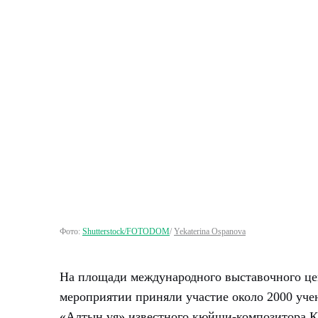
Фото:
Shutterstock/FOTODOM
/
Yekaterina Ospanova
На площади международного выставочного це
мероприятии приняли участие около 2000 уч
«Алтын ұя» известного кюйши-композитора 