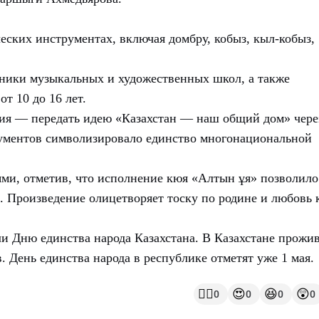
еских инструментах, включая домбру, кобыз, кыл-кобыз,
ники музыкальных и художественных школ, а также
т 10 до 16 лет.
тия — передать идею «Казахстан — наш общий дом» чере
рументов символизировало единство многонациональной
ми, отметив, что исполнение кюя «Алтын ұя» позволило
. Произведение олицетворяет тоску по родине и любовь 
Дню единства народа Казахстана. В Казахстане прожи
. День единства народа в республике отметят уже 1 мая.
👍🏻
😍
😆
😲
0
0
0
0