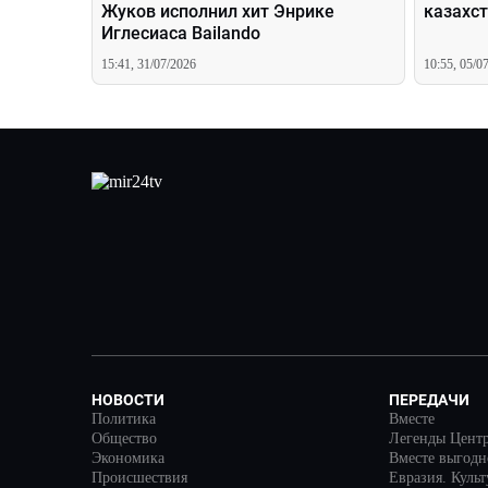
Жуков исполнил хит Энрике
казахс
Иглесиаса Bailando
15:41, 31/07/2026
10:55, 05/0
НОВОСТИ
ПЕРЕДАЧИ
Политика
Вместе
Общество
Легенды Цент
Экономика
Вместе выгодн
Происшествия
Евразия. Куль