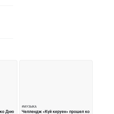
#
МУЗЫКА
 ко Дню
Челлендж «Күй керуен» прошел ко