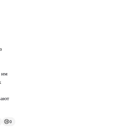
з
 им
к
вают
😢
0