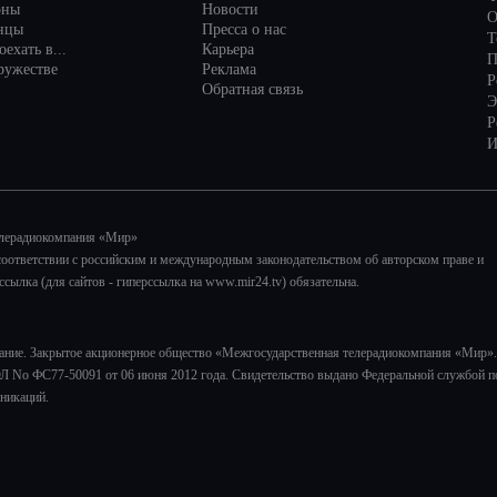
оны
Новости
О
нцы
Пресса о нас
Т
ехать в...
Карьера
П
ружестве
Реклама
Р
Обратная связь
Э
Р
И
елерадиокомпания «Мир»
соответствии с российским и международным законодательством об авторском праве и
лка (для сайтов - гиперссылка на www.mir24.tv) обязательна.
ание. Закрытое акционерное общество «Межгосударственная телерадиокомпания «Мир».
Л No ФС77-50091 от 06 июня 2012 года. Свидетельство выдано Федеральной службой п
никаций.