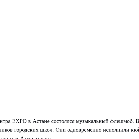
нтра EXPO в Астане состоялся музыкальный флешмоб. 
еников городских школ. Они одновременно исполнили кю
Каршыги Ахмедьярова.