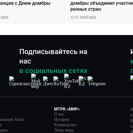
танцев с Днем домбры
домбры объединил участни
разных стран
7/2026
12:37, 03/07/2026
Подписывайтесь на
нас
в социальных сетях
МТРК «МИР»
Н
О нас
в
ральной Азии
История
Ю
о
Руководство
п
турно
Лица мира
Ф