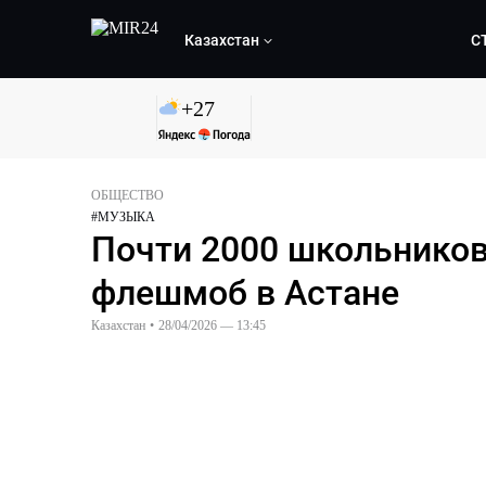
Казахстан
С
+
27
ОБЩЕСТВО
#
МУЗЫКА
Почти 2000 школьнико
флешмоб в Астане
Казахстан
•
28/04/2026 — 13:45